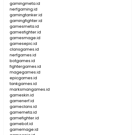
gamingmeta.id
nerfgaming.id
gamingtanker.id
gamingfighter.id
gamesmeta.id
gamesfighter.id
gamesmage.id
gamesepic.id
clansgames.id
nerfgames.id
botgames.id
fightergames.id
magegames.id
epicgames.id
tankgames.id
marksmangames.id
gameskin.id
gamenerf.id
gameclans.id
gamemeta.id
gamefighter.id
gamebot.id
gamemage.id