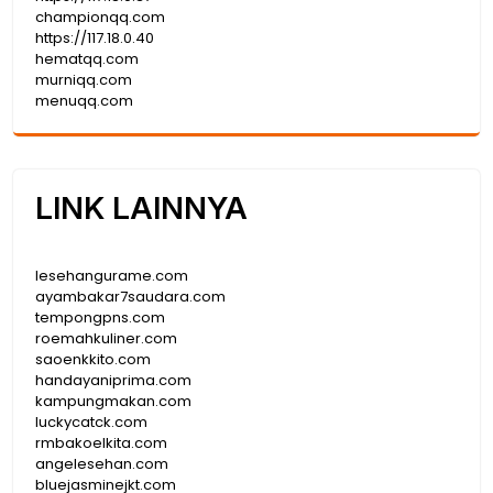
championqq.com
https://117.18.0.40
hematqq.com
murniqq.com
menuqq.com
LINK LAINNYA
lesehangurame.com
ayambakar7saudara.com
tempongpns.com
roemahkuliner.com
saoenkkito.com
handayaniprima.com
kampungmakan.com
luckycatck.com
rmbakoelkita.com
angelesehan.com
bluejasminejkt.com