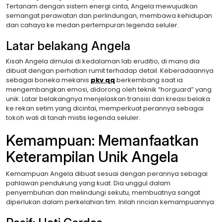
Tertanam dengan sistem energi cinta, Angela mewujudkan
semangat perawatan dan perlindungan, membawa kehidupan
dan cahaya ke medan pertempuran legenda seluler.
Latar belakang Angela
Kisah Angela dimulai di kedalaman lab eruditio, di mana dia
dibuat dengan perhatian rumit terhadap detail. Keberadaannya
sebagai boneka mekanis
pkv qq
berkembang saat ia
mengembangkan emosi, didorong oleh teknik “horguard” yang
unik. Latar belakangnya menjelaskan transisi dari kreasi belaka
ke rekan setim yang dicintai, memperkuat perannya sebagai
tokoh wali di tanah mistis legenda seluler.
Kemampuan: Memanfaatkan
Keterampilan Unik Angela
Kemampuan Angela dibuat sesuai dengan perannya sebagai
pahlawan pendukung yang kuat. Dia unggul dalam
penyembuhan dan melindungi sekutu, membuatnya sangat
diperlukan dalam perkelahian tim. Inilah rincian kemampuannya: