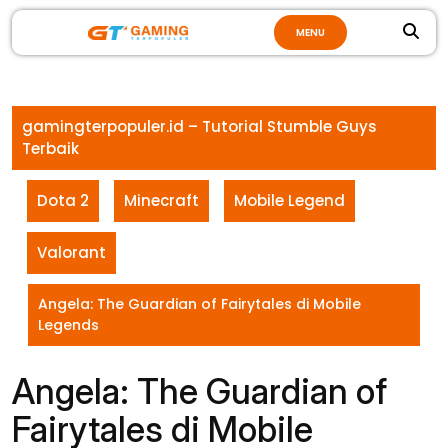
Skip
MENU
to
content
gamingterpopuler.id – Tutorial Stumble Guys
Terbaik
Dota 2
Minecraft
Mobile Legend
Valorant
Angela: The Guardian of Fairytales di Mobile
Legends
Angela: The Guardian of
Fairytales di Mobile