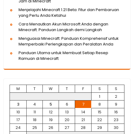
Jam di Minecraft
Menjelajahi Minecraft 1.21 Beta: Fitur dan Pembaruan
yang Perlu Anda Ketahui
Cara Menautkan Akun Microsoft Anda dengan
Minecraft: Panduan Langkah demi Langkah
Menguasai Minecraft: Panduan Komprehensif untuk
Memperbaiki Perlengkapan dan Peralatan Anda
Panduan Utama untuk Membuat Setiap Resep
Ramuan di Minecraft
M
T
W
T
F
S
S
1
2
3
4
5
6
7
8
9
10
11
12
13
14
15
16
17
18
19
20
21
22
23
24
25
26
27
28
29
30