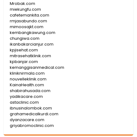
Mrobak.com
miekungfu.com
cafetemankita.com
rmjasabundo.com
mimoosajkt.com
kembangkawung.com
chungiwa.com
ikanbakarcianjur.com
kpjisehat.com
mitrasehatklinik.com
kpbanjar.com
kemanggisanmedical.com
kliniknirmala.com
nouvelleklinik.com
KainaHealth.com
shabirahusada.com
yadikacare.com
astaclinic.com
ibnusinalombok.com
grahamedicalkurdi.com
dyanzacare.com
griyabromoclinic.com