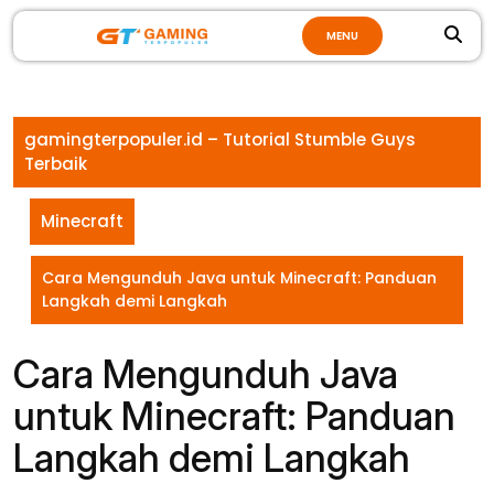
Skip
MENU
to
content
gamingterpopuler.id – Tutorial Stumble Guys
Terbaik
Minecraft
Cara Mengunduh Java untuk Minecraft: Panduan
Langkah demi Langkah
Cara Mengunduh Java
untuk Minecraft: Panduan
Langkah demi Langkah