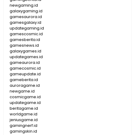
newgaming.id
galaxygaming.id
gamesaurora.id
gamesgalaxy.id
updategaming.id
gamescosmic.id
gamesberita.id
gamesnews.id
galaxygames.id
updategames.id
gameaurora.id
gamecosmic.id
gameupdate.id
gameberita.id
auroragame.id
newgame.id
cosmicgame.id
updategame.id
beritagame.id
worldgame.id
jeniusgame.id
gamingnerf.id
gamingskin.id