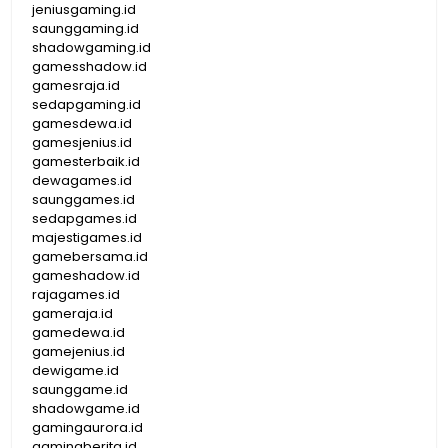
jeniusgaming.id
saunggaming.id
shadowgaming.id
gamesshadow.id
gamesraja.id
sedapgaming.id
gamesdewa.id
gamesjenius.id
gamesterbaik.id
dewagames.id
saunggames.id
sedapgames.id
majestigames.id
gamebersama.id
gameshadow.id
rajagames.id
gameraja.id
gamedewa.id
gamejenius.id
dewigame.id
saunggame.id
shadowgame.id
gamingaurora.id
gamingberita.id