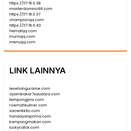
https://117.18.0.38
masterdomino99.com
https://117.18.0.37
championqq.com
https://117.18.0.40
hematqq.com
murniqq.com
menuqq.com
LINK LAINNYA
lesehangurame.com
ayambakar7saudara.com
tempongpns.com
roemahkuliner.com
saoenkkito.com
handayaniprima.com
kampungmakan.com
luckycatck.com