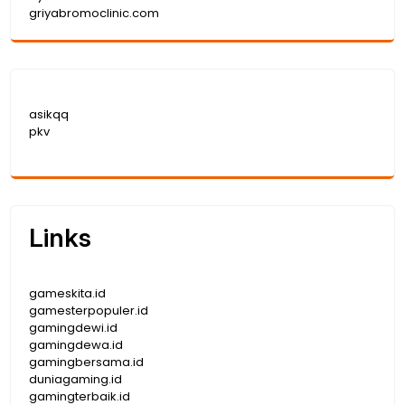
griyabromoclinic.com
asikqq
pkv
Links
gameskita.id
gamesterpopuler.id
gamingdewi.id
gamingdewa.id
gamingbersama.id
duniagaming.id
gamingterbaik.id