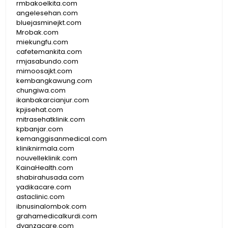
rmbakoelkita.com
angelesehan.com
bluejasminejkt.com
Mrobak.com
miekungfu.com
cafetemankita.com
rmjasabundo.com
mimoosajkt.com
kembangkawung.com
chungiwa.com
ikanbakarcianjur.com
kpjisehat.com
mitrasehatklinik.com
kpbanjar.com
kemanggisanmedical.com
kliniknirmala.com
nouvelleklinik.com
KainaHealth.com
shabirahusada.com
yadikacare.com
astaclinic.com
ibnusinalombok.com
grahamedicalkurdi.com
dyanzacare.com