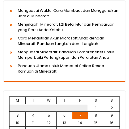
Menguasai Waktu: Cara Membuat dan Menggunakan
Jam di Minecraft
Menjelajahi Minecraft 1.21 Beta: Fitur dan Pembaruan
yang Perlu Anda Ketahui
Cara Menautkan Akun Microsoft Anda dengan
Minecraft: Panduan Langkah demi Langkah
Menguasai Minecraft: Panduan Komprehensif untuk
Memperbaiki Perlengkapan dan Peralatan Anda
Panduan Utama untuk Membuat Setiap Resep
Ramuan di Minecraft
M
T
W
T
F
S
S
1
2
3
4
5
6
7
8
9
10
11
12
13
14
15
16