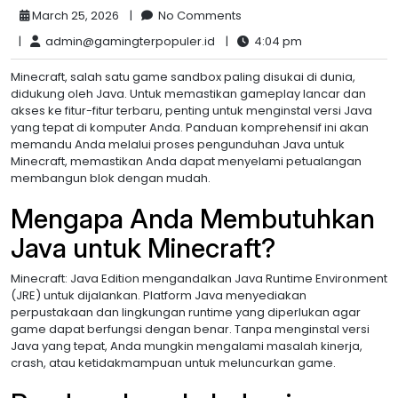
March 25, 2026
|
No Comments
|
admin@gamingterpopuler.id
|
4:04 pm
Minecraft, salah satu game sandbox paling disukai di dunia,
didukung oleh Java. Untuk memastikan gameplay lancar dan
akses ke fitur-fitur terbaru, penting untuk menginstal versi Java
yang tepat di komputer Anda. Panduan komprehensif ini akan
memandu Anda melalui proses pengunduhan Java untuk
Minecraft, memastikan Anda dapat menyelami petualangan
membangun blok dengan mudah.
Mengapa Anda Membutuhkan
Java untuk Minecraft?
Minecraft: Java Edition mengandalkan Java Runtime Environment
(JRE) untuk dijalankan. Platform Java menyediakan
perpustakaan dan lingkungan runtime yang diperlukan agar
game dapat berfungsi dengan benar. Tanpa menginstal versi
Java yang tepat, Anda mungkin mengalami masalah kinerja,
crash, atau ketidakmampuan untuk meluncurkan game.