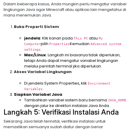
Dalam beberapa kasus, Anda mungkin perlu mengatur variabel
lingkungan Java agar Minecraft atau aplikasi lain mengetahui di
mana menemukan Java.
Buka Properti Sistem
:
jendela
: Klik kanan pada
atau
This PC
My
pilih
Kemudian
Computer
Properties
Advanced system
.
settings
Mac/Linux
: Langkah ini biasanya tidak diperlukan,
tetapi Anda dapat mengatur variabel lingkungan
melalui perintah terminal jika diperlukan.
Akses Variabel Lingkungan
:
Di jendela System Properties, klik
Environment
.
Variables
Siapkan Variabel Java
:
Tambahkan variabel sistem baru bernama
JAVA_HOME
dengan jalur ke direktori instalasi Java Anda.
Langkah 5: Verifikasi Instalasi Anda
Sekarang Java telah terinstal, verifikasi instalasi untuk
memastikan semuanya sudah diatur dengan benar.