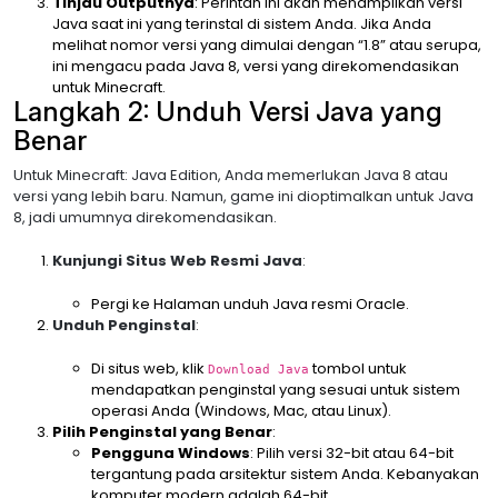
Tinjau Outputnya
: Perintah ini akan menampilkan versi
Java saat ini yang terinstal di sistem Anda. Jika Anda
melihat nomor versi yang dimulai dengan “1.8” atau serupa,
ini mengacu pada Java 8, versi yang direkomendasikan
untuk Minecraft.
Langkah 2: Unduh Versi Java yang
Benar
Untuk Minecraft: Java Edition, Anda memerlukan Java 8 atau
versi yang lebih baru. Namun, game ini dioptimalkan untuk Java
8, jadi umumnya direkomendasikan.
Kunjungi Situs Web Resmi Java
:
Pergi ke Halaman unduh Java resmi Oracle.
Unduh Penginstal
:
Di situs web, klik
tombol untuk
Download Java
mendapatkan penginstal yang sesuai untuk sistem
operasi Anda (Windows, Mac, atau Linux).
Pilih Penginstal yang Benar
:
Pengguna Windows
: Pilih versi 32-bit atau 64-bit
tergantung pada arsitektur sistem Anda. Kebanyakan
komputer modern adalah 64-bit.