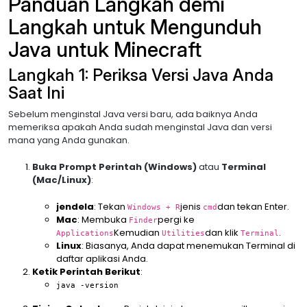
Panduan Langkah demi
Langkah untuk Mengunduh
Java untuk Minecraft
Langkah 1: Periksa Versi Java Anda
Saat Ini
Sebelum menginstal Java versi baru, ada baiknya Anda
memeriksa apakah Anda sudah menginstal Java dan versi
mana yang Anda gunakan.
Buka Prompt Perintah (Windows)
atau
Terminal
(Mac/Linux)
:
jendela
: Tekan
jenis
dan tekan Enter.
Windows + R
cmd
Mac
: Membuka
pergi ke
Finder
Kemudian
dan klik
.
Applications
Utilities
Terminal
Linux
: Biasanya, Anda dapat menemukan Terminal di
daftar aplikasi Anda.
Ketik Perintah Berikut
:
java -version