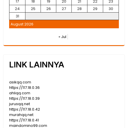
17
18
19
20
21
22
23
24
25
26
27
28
29
30
31
August 2026
« Jul
LINK LAINNYA
asikqq.com
https://117.18.0.36
ahliqq.com
https://117.18.0.39
jurusqq.net
https://117.18.0.42
murahqq.net
https://117.18.0.41
maindomino99.com