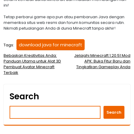
ini!
Tetap perbarui game apa pun atau pembaruan Java dengan
memeriksa situs web resmi dan forum komunitas secara rutin.
Nikmati petualangan Anda di dunia Minecraft tanpa akhir!
download java for minecraft
Tags:
Post
Bebaskan Kreativitas Anda:
Jelajahi Minecraft 1.20.51 Mod
Panduan Utama untuk Alat 3D
APK: Buka Fitur Baru dan
navigation
Pembuat Avatar Minecraft
Tingkatkan Gameplay Anda
Terbaik
Search
Search