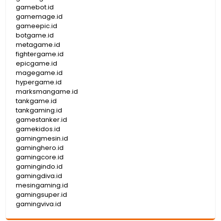
gamebot.id
gamemage.id
gameepic.id
botgame.id
metagame.id
fightergame.id
epicgame.id
magegame.id
hypergame.id
marksmangame.id
tankgame.id
tankgaming.id
gamestanker.id
gamekidos.id
gamingmesin.id
gaminghero.id
gamingcore.id
gamingindo.id
gamingdiva.id
mesingaming.id
gamingsuper.id
gamingviva.id