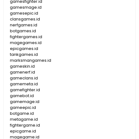
gamesfighter.id
gamesmage.id
gamesepic.id
clansgames.id
nerfgames.id
botgames.id
fightergames.id
magegames.id
epicgames.id
tankgames.id
marksmangames.id
gameskin.id
gamenerf.id
gameclans.id
gamemeta.id
gamefighter.id
gamebot.id
gamemage.id
gameepic.id
botgame.id
metagame.id
fightergame.id
epicgame.id
magegame.id