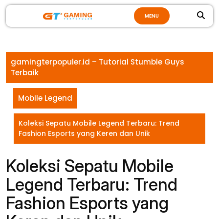
Skip
MENU
to
content
gamingterpopuler.id – Tutorial Stumble Guys
Terbaik
Mobile Legend
Koleksi Sepatu Mobile Legend Terbaru: Trend
Fashion Esports yang Keren dan Unik
Koleksi Sepatu Mobile
Legend Terbaru: Trend
Fashion Esports yang