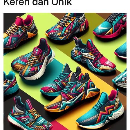
Keren dan Unik