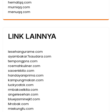
hematqq.com
murniqq.com
menuqq.com
LINK LAINNYA
lesehangurame.com
ayambakar7saudara.com
tempongpns.com
roemahkuliner.com
saoenkkito.com
handayaniprima.com
kampungmakan.com
luckycatck.com
rmbakoelkita.com
angelesehan.com
bluejasminejkt.com
Mrobak.com
miekungfu.com