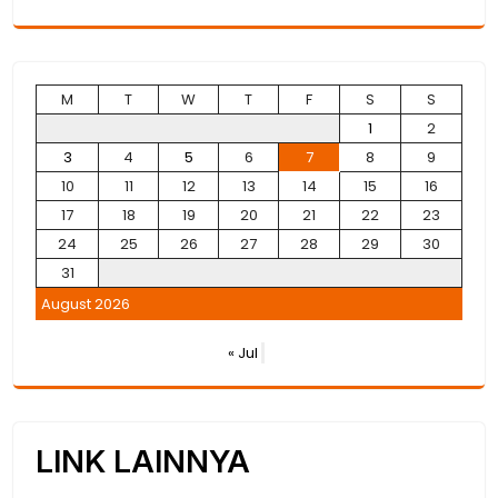
M
T
W
T
F
S
S
1
2
3
4
5
6
7
8
9
10
11
12
13
14
15
16
17
18
19
20
21
22
23
24
25
26
27
28
29
30
31
August 2026
« Jul
LINK LAINNYA