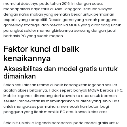
memulai debutnya pada tahun 2016. Ini dengan cepat
mendapatkan daya tarik di Asia Tenggara, sebuah wilayah
dengan nafsu makan yang semakin besar untuk permainan
esports yang kompetitif. Desain game yang ramah pengguna,
gameplay strategis, dan mekanika MOBA yang dirancang untuk
perangkat seluler memungkinkannya bersaing dengan judul
berbasis PC yang sudah mapan.
Faktor kunci di balik
kenaikannya
Aksesibilitas dan model gratis untuk
dimainkan
Salah satu alasan utama di balik kebangkitan legenda seluler
adalah aksesibilitasnya. Tidak seperti banyak MOBA berbasis PC,
Mobile Legends dirancang dari bawah ke atas untuk bermain
seluler. Pendekatan ini memungkinkan audiens yang lebih luas
untuk mengakses permainan, memecah hambatan bagi
pengguna yang tidak memiliki PC atau konsol kelas atas.
Selain itu, Mobile Legends beroperasi pada model gratis untuk