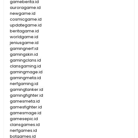
gameberita.id
auroragame.id
newgame.id
cosmicgame.id
updategame.id
beritagame.id
worldgame.id
jeniusgame.id
gamingnerf.id
gamingskin.id
gamingclans.id
clansgaming.id
gamingmage.id
gamingmeta.id
nerfgaming.id
gamingtanker.id
gamingfighter.id
gamesmeta.id
gamesfighter.id
gamesmage.id
gamesepic.id
clansgames.id
nerfgames.id
botgames.id