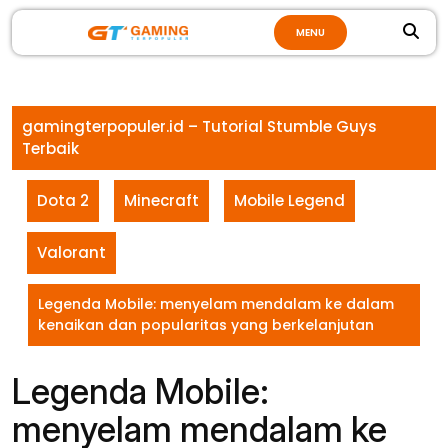
Skip
MENU
to
content
gamingterpopuler.id – Tutorial Stumble Guys
Terbaik
Dota 2
Minecraft
Mobile Legend
Valorant
Legenda Mobile: menyelam mendalam ke dalam
kenaikan dan popularitas yang berkelanjutan
Legenda Mobile:
menyelam mendalam ke