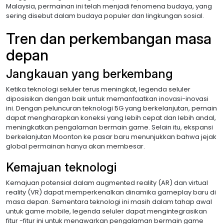
Malaysia, permainan ini telah menjadi fenomena budaya, yang
sering disebut dalam budaya populer dan lingkungan sosial.
Tren dan perkembangan masa
depan
Jangkauan yang berkembang
Ketika teknologi seluler terus meningkat, legenda seluler
diposisikan dengan baik untuk memanfaatkan inovasi-inovasi
ini. Dengan peluncuran teknologi 5G yang berkelanjutan, pemain
dapat mengharapkan koneksi yang lebih cepat dan lebih andal,
meningkatkan pengalaman bermain game. Selain itu, ekspansi
berkelanjutan Moonton ke pasar baru menunjukkan bahwa jejak
global permainan hanya akan membesar.
Kemajuan teknologi
Kemajuan potensial dalam augmented reality (AR) dan virtual
reality (VR) dapat memperkenalkan dinamika gameplay baru di
masa depan. Sementara teknologi ini masih dalam tahap awal
untuk game mobile, legenda seluler dapat mengintegrasikan
fitur -fitur ini untuk menawarkan pengalaman bermain game