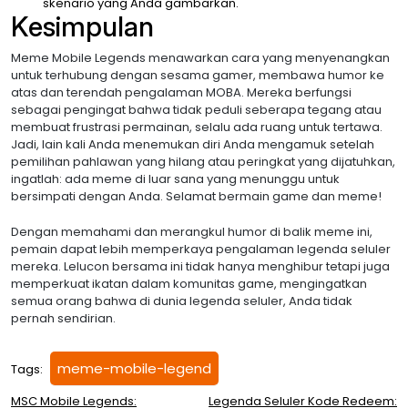
skenario yang Anda gambarkan.
Kesimpulan
Meme Mobile Legends menawarkan cara yang menyenangkan
untuk terhubung dengan sesama gamer, membawa humor ke
atas dan terendah pengalaman MOBA. Mereka berfungsi
sebagai pengingat bahwa tidak peduli seberapa tegang atau
membuat frustrasi permainan, selalu ada ruang untuk tertawa.
Jadi, lain kali Anda menemukan diri Anda mengamuk setelah
pemilihan pahlawan yang hilang atau peringkat yang dijatuhkan,
ingatlah: ada meme di luar sana yang menunggu untuk
bersimpati dengan Anda. Selamat bermain game dan meme!
Dengan memahami dan merangkul humor di balik meme ini,
pemain dapat lebih memperkaya pengalaman legenda seluler
mereka. Lelucon bersama ini tidak hanya menghibur tetapi juga
memperkuat ikatan dalam komunitas game, mengingatkan
semua orang bahwa di dunia legenda seluler, Anda tidak
pernah sendirian.
meme-mobile-legend
Tags:
Post
MSC Mobile Legends:
Legenda Seluler Kode Redeem: