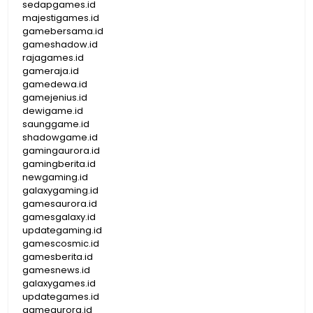
sedapgames.id
majestigames.id
gamebersama.id
gameshadow.id
rajagames.id
gameraja.id
gamedewa.id
gamejenius.id
dewigame.id
saunggame.id
shadowgame.id
gamingaurora.id
gamingberita.id
newgaming.id
galaxygaming.id
gamesaurora.id
gamesgalaxy.id
updategaming.id
gamescosmic.id
gamesberita.id
gamesnews.id
galaxygames.id
updategames.id
gameaurora.id