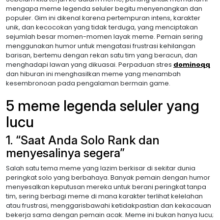
mengapa meme legenda seluler begitu menyenangkan dan
populer. Gim ini dikenal karena pertempuran intens, karakter
unik, dan kecocokan yang tidak terduga, yang menciptakan
sejumlah besar momen-momen layak meme. Pemain sering
menggunakan humor untuk mengatasi frustrasi kehilangan
barisan, bertemu dengan rekan satu tim yang beracun, dan
menghadapi lawan yang dikuasai. Perpaduan stres
dominoqq
dan hiburan ini menghasilkan meme yang menambah
kesembronoan pada pengalaman bermain game.
5 meme legenda seluler yang
lucu
1. “Saat Anda Solo Rank dan
menyesalinya segera”
Salah satu tema meme yang lazim berkisar di sekitar dunia
peringkat solo yang berbahaya. Banyak pemain dengan humor
menyesalkan keputusan mereka untuk berani peringkat tanpa
tim, sering berbagi meme di mana karakter terlihat kelelahan
atau frustrasi, menggarisbawahi ketidakpastian dan kekacauan
bekerja sama dengan pemain acak. Meme ini bukan hanya lucu;