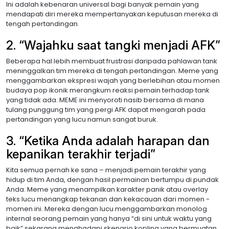
Ini adalah kebenaran universal bagi banyak pemain yang
mendapati diri mereka mempertanyakan keputusan mereka di
tengah pertandingan.
2. “Wajahku saat tangki menjadi AFK”
Beberapa hal lebih membuat frustrasi daripada pahlawan tank
meninggalkan tim mereka di tengah pertandingan. Meme yang
menggambarkan ekspresi wajah yang berlebihan atau momen
budaya pop ikonik merangkum reaksi pemain terhadap tank
yang tidak ada. MEME ini menyoroti nasib bersama di mana
tulang punggung tim yang pergi AFK dapat mengarah pada
pertandingan yang lucu namun sangat buruk.
3. “Ketika Anda adalah harapan dan
kepanikan terakhir terjadi”
Kita semua pernah ke sana – menjadi pemain terakhir yang
hidup di tim Anda, dengan hasil permainan bertumpu di pundak
Anda. Meme yang menampilkan karakter panik atau overlay
teks lucu menangkap tekanan dan kekacauan dari momen -
momen ini. Mereka dengan lucu menggambarkan monolog
internal seorang pemain yang hanya “di sini untuk waktu yang
baik” sekarang menghadapi skenario kopling yang bermuatan