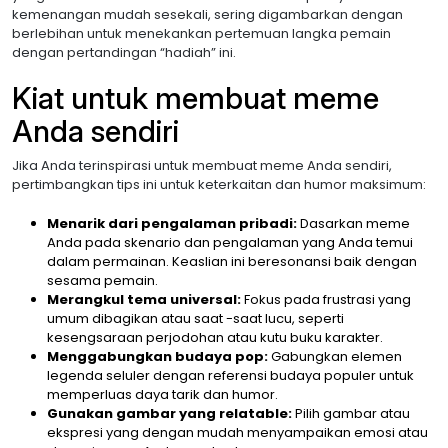
kemenangan mudah sesekali, sering digambarkan dengan
berlebihan untuk menekankan pertemuan langka pemain
dengan pertandingan “hadiah” ini.
Kiat untuk membuat meme
Anda sendiri
Jika Anda terinspirasi untuk membuat meme Anda sendiri,
pertimbangkan tips ini untuk keterkaitan dan humor maksimum:
Menarik dari pengalaman pribadi:
Dasarkan meme
Anda pada skenario dan pengalaman yang Anda temui
dalam permainan. Keaslian ini beresonansi baik dengan
sesama pemain.
Merangkul tema universal:
Fokus pada frustrasi yang
umum dibagikan atau saat -saat lucu, seperti
kesengsaraan perjodohan atau kutu buku karakter.
Menggabungkan budaya pop:
Gabungkan elemen
legenda seluler dengan referensi budaya populer untuk
memperluas daya tarik dan humor.
Gunakan gambar yang relatable:
Pilih gambar atau
ekspresi yang dengan mudah menyampaikan emosi atau