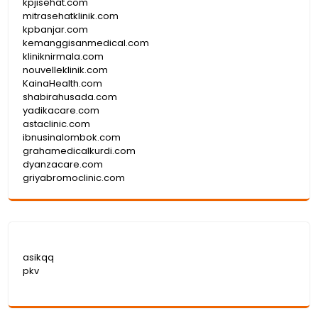
kpjisehat.com
mitrasehatklinik.com
kpbanjar.com
kemanggisanmedical.com
kliniknirmala.com
nouvelleklinik.com
KainaHealth.com
shabirahusada.com
yadikacare.com
astaclinic.com
ibnusinalombok.com
grahamedicalkurdi.com
dyanzacare.com
griyabromoclinic.com
asikqq
pkv