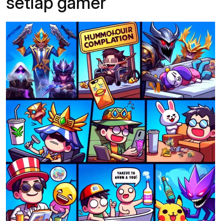
setiap gamer