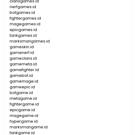
clansgames.id
nerfgames.id
botgames.id
fightergames.id
magegames.id
epicgames.id
tankgames.id
marksmangames.id
gameskin.id
gamenerf.id
gameclans.id
gamemeta.id
gamefighter.id
gamebot.id
gamemage.id
gameepic.id
botgame.id
metagame.id
fightergame.id
epicgame.id
magegame.id
hypergame.id
marksmangame.id
tankgame.id