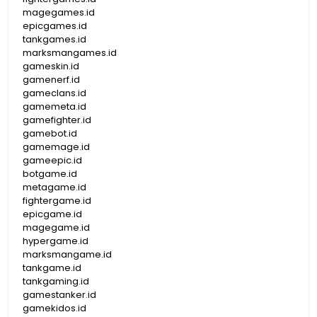
magegames.id
epicgames.id
tankgames.id
marksmangames.id
gameskin.id
gamenerf.id
gameclans.id
gamemeta.id
gamefighter.id
gamebot.id
gamemage.id
gameepic.id
botgame.id
metagame.id
fightergame.id
epicgame.id
magegame.id
hypergame.id
marksmangame.id
tankgame.id
tankgaming.id
gamestanker.id
gamekidos.id