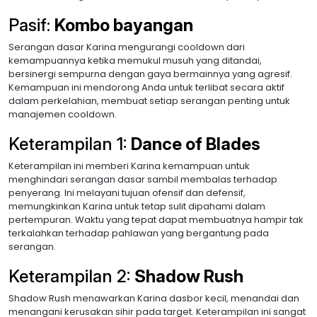
Pasif:
Kombo bayangan
Serangan dasar Karina mengurangi cooldown dari
kemampuannya ketika memukul musuh yang ditandai,
bersinergi sempurna dengan gaya bermainnya yang agresif.
Kemampuan ini mendorong Anda untuk terlibat secara aktif
dalam perkelahian, membuat setiap serangan penting untuk
manajemen cooldown.
Keterampilan 1:
Dance of Blades
Keterampilan ini memberi Karina kemampuan untuk
menghindari serangan dasar sambil membalas terhadap
penyerang. Ini melayani tujuan ofensif dan defensif,
memungkinkan Karina untuk tetap sulit dipahami dalam
pertempuran. Waktu yang tepat dapat membuatnya hampir tak
terkalahkan terhadap pahlawan yang bergantung pada
serangan.
Keterampilan 2:
Shadow Rush
Shadow Rush menawarkan Karina dasbor kecil, menandai dan
menangani kerusakan sihir pada target. Keterampilan ini sangat