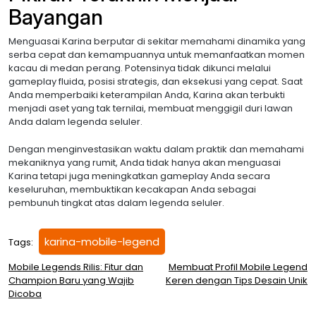
Bayangan
Menguasai Karina berputar di sekitar memahami dinamika yang
serba cepat dan kemampuannya untuk memanfaatkan momen
kacau di medan perang. Potensinya tidak dikunci melalui
gameplay fluida, posisi strategis, dan eksekusi yang cepat. Saat
Anda memperbaiki keterampilan Anda, Karina akan terbukti
menjadi aset yang tak ternilai, membuat menggigil duri lawan
Anda dalam legenda seluler.
Dengan menginvestasikan waktu dalam praktik dan memahami
mekaniknya yang rumit, Anda tidak hanya akan menguasai
Karina tetapi juga meningkatkan gameplay Anda secara
keseluruhan, membuktikan kecakapan Anda sebagai
pembunuh tingkat atas dalam legenda seluler.
karina-mobile-legend
Tags:
Post
Mobile Legends Rilis: Fitur dan
Membuat Profil Mobile Legend
Champion Baru yang Wajib
Keren dengan Tips Desain Unik
navigation
Dicoba