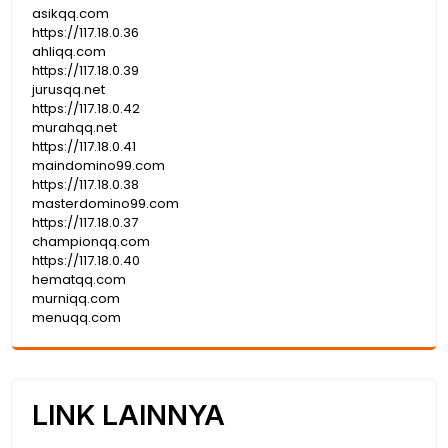
asikqq.com
https://117.18.0.36
ahliqq.com
https://117.18.0.39
jurusqq.net
https://117.18.0.42
murahqq.net
https://117.18.0.41
maindomino99.com
https://117.18.0.38
masterdomino99.com
https://117.18.0.37
championqq.com
https://117.18.0.40
hematqq.com
murniqq.com
menuqq.com
LINK LAINNYA