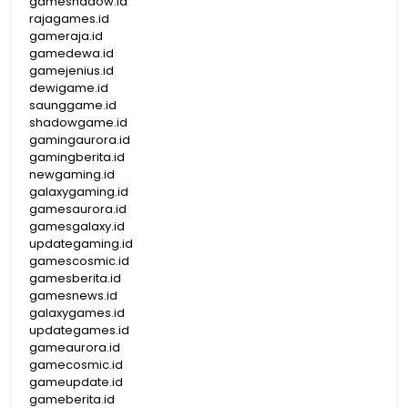
gameshadow.id
rajagames.id
gameraja.id
gamedewa.id
gamejenius.id
dewigame.id
saunggame.id
shadowgame.id
gamingaurora.id
gamingberita.id
newgaming.id
galaxygaming.id
gamesaurora.id
gamesgalaxy.id
updategaming.id
gamescosmic.id
gamesberita.id
gamesnews.id
galaxygames.id
updategames.id
gameaurora.id
gamecosmic.id
gameupdate.id
gameberita.id