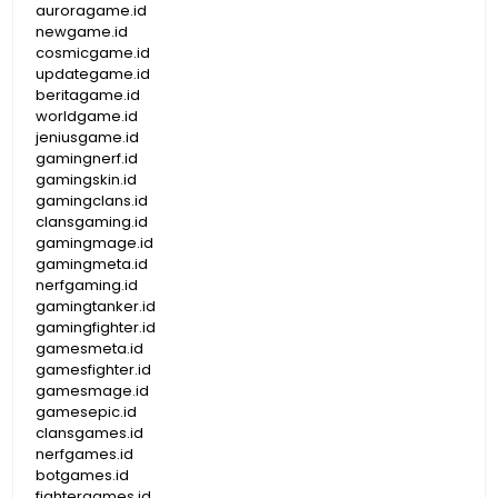
auroragame.id
newgame.id
cosmicgame.id
updategame.id
beritagame.id
worldgame.id
jeniusgame.id
gamingnerf.id
gamingskin.id
gamingclans.id
clansgaming.id
gamingmage.id
gamingmeta.id
nerfgaming.id
gamingtanker.id
gamingfighter.id
gamesmeta.id
gamesfighter.id
gamesmage.id
gamesepic.id
clansgames.id
nerfgames.id
botgames.id
fightergames.id