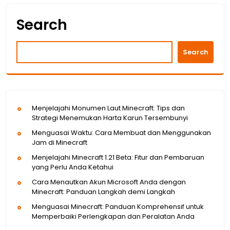
Search
Search
Menjelajahi Monumen Laut Minecraft: Tips dan
Strategi Menemukan Harta Karun Tersembunyi
Menguasai Waktu: Cara Membuat dan Menggunakan
Jam di Minecraft
Menjelajahi Minecraft 1.21 Beta: Fitur dan Pembaruan
yang Perlu Anda Ketahui
Cara Menautkan Akun Microsoft Anda dengan
Minecraft: Panduan Langkah demi Langkah
Menguasai Minecraft: Panduan Komprehensif untuk
Memperbaiki Perlengkapan dan Peralatan Anda