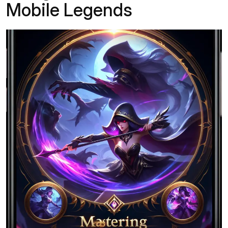
Mobile Legends