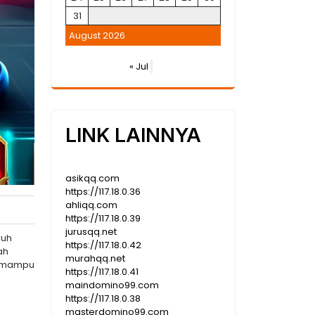
31
August 2026
« Jul
LINK LAINNYA
asikqq.com
https://117.18.0.36
ahliqq.com
https://117.18.0.39
jurusqq.net
ruh
https://117.18.0.42
ah
murahqq.net
g mampu
https://117.18.0.41
maindomino99.com
https://117.18.0.38
masterdomino99.com