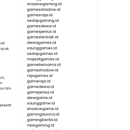
shadowgaming.id
gamesshadow.id
gamesraja.id
sedapgaming.id
gamesdewa.id
gamesjenius.id
gamesterbaik.id
dewagames.id
pat
saunggames.id
mpak
sedapgames.id
majestigames.id
gamebersama.id
gameshadow.id
rajagames.id
ya,
gameraja.id
an
gamedewa.id
in tim
gamejenius.id
dewigame.id
saunggame.id
fektif
shadowgame.id
gamingaurora.id
gamingberita.id
newgaming.id