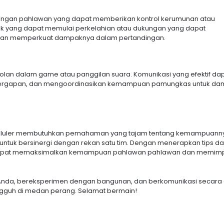
engan pahlawan yang dapat memberikan kontrol kerumunan atau
k yang dapat memulai perkelahian atau dukungan yang dapat
an memperkuat dampaknya dalam pertandingan.
lan dalam game atau panggilan suara. Komunikasi yang efektif da
ergapan, dan mengoordinasikan kemampuan pamungkas untuk da
eluler membutuhkan pemahaman yang tajam tentang kemampuann
untuk bersinergi dengan rekan satu tim. Dengan menerapkan tips d
ain dapat memaksimalkan kemampuan pahlawan pahlawan dan memimp
Anda, bereksperimen dengan bangunan, dan berkomunikasi secara e
ngguh di medan perang. Selamat bermain!