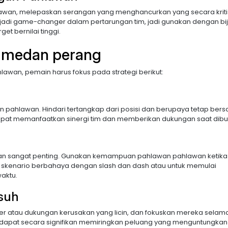
awan, melepaskan serangan yang menghancurkan yang secara kriti
jadi game-changer dalam pertarungan tim, jadi gunakan dengan bij
t bernilai tinggi.
i medan perang
awan, pemain harus fokus pada strategi berikut:
n pahlawan. Hindari tertangkap dari posisi dan berupaya tetap ber
apat memanfaatkan sinergi tim dan memberikan dukungan saat dibu
an sangat penting. Gunakan kemampuan pahlawan pahlawan ketika
ari skenario berbahaya dengan slash dan dash atau untuk memulai
aktu.
usuh
dealer atau dukungan kerusakan yang licin, dan fokuskan mereka selam
an dapat secara signifikan memiringkan peluang yang menguntungkan