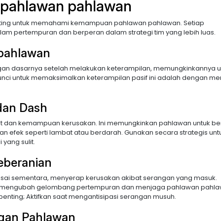
ahlawan pahlawan
nting untuk memahami kemampuan pahlawan pahlawan. Setiap
am pertempuran dan berperan dalam strategi tim yang lebih luas.
 pahlawan
n dasarnya setelah melakukan keterampilan, memungkinkannya u
ci untuk memaksimalkan keterampilan pasif ini adalah dengan m
 dan Dash
kat dan kemampuan kerusakan. Ini memungkinkan pahlawan untuk ber
efek seperti lambat atau berdarah. Gunakan secara strategis unt
 yang sulit.
Keberanian
isai sementara, menyerap kerusakan akibat serangan yang masuk.
pat mengubah gelombang pertempuran dan menjaga pahlawan pahl
penting; Aktifkan saat mengantisipasi serangan musuh.
ngan Pahlawan