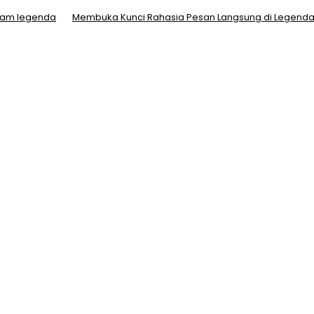
alam legenda
Membuka Kunci Rahasia Pesan Langsung di Legenda 