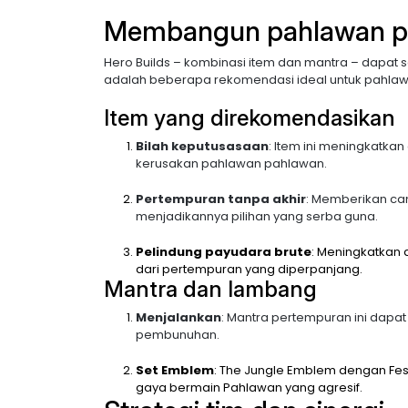
Membangun pahlawan p
Hero Builds – kombinasi item dan mantra – dapat 
adalah beberapa rekomendasi ideal untuk pahla
Item yang direkomendasikan
Bilah keputusasaan
: Item ini meningkatka
kerusakan pahlawan pahlawan.
Pertempuran tanpa akhir
: Memberikan ca
menjadikannya pilihan yang serba guna.
Pelindung payudara brute
: Meningkatkan
dari pertempuran yang diperpanjang.
Mantra dan lambang
Menjalankan
: Mantra pertempuran ini dap
pembunuhan.
Set Emblem
: The Jungle Emblem dengan Fes
gaya bermain Pahlawan yang agresif.