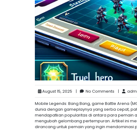
August 15, 2025
|
No Comments
|
admi
Mobile Legends: Bang Bang, game Battle Arena (MOB
dunia dengan gameplaynya yang serba cepat, pahl
mendapatkan popularitas di antara para pemain
mengubah gelombang pertempuran. Artikel ini men
dirancang untuk pemain yang ingin mendominasi 