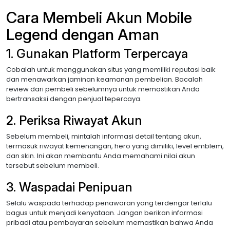
Cara Membeli Akun Mobile
Legend dengan Aman
1. Gunakan Platform Terpercaya
Cobalah untuk menggunakan situs yang memiliki reputasi baik
dan menawarkan jaminan keamanan pembelian. Bacalah
review dari pembeli sebelumnya untuk memastikan Anda
bertransaksi dengan penjual tepercaya.
2. Periksa Riwayat Akun
Sebelum membeli, mintalah informasi detail tentang akun,
termasuk riwayat kemenangan, hero yang dimiliki, level emblem,
dan skin. Ini akan membantu Anda memahami nilai akun
tersebut sebelum membeli.
3. Waspadai Penipuan
Selalu waspada terhadap penawaran yang terdengar terlalu
bagus untuk menjadi kenyataan. Jangan berikan informasi
pribadi atau pembayaran sebelum memastikan bahwa Anda