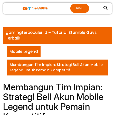
Skip
MENU
to
content
gamingterpopuler.id – Tutorial Stumble Guys
Terbaik
Mobile Legend
Membangun Tim Impian: Strategi Beli Akun Mobile
Legend untuk Pemain Kompetitif
Membangun Tim Impian:
Strategi Beli Akun Mobile
Legend untuk Pemain