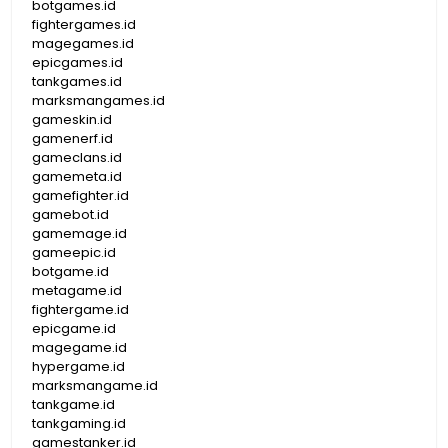
botgames.id
fightergames.id
magegames.id
epicgames.id
tankgames.id
marksmangames.id
gameskin.id
gamenerf.id
gameclans.id
gamemeta.id
gamefighter.id
gamebot.id
gamemage.id
gameepic.id
botgame.id
metagame.id
fightergame.id
epicgame.id
magegame.id
hypergame.id
marksmangame.id
tankgame.id
tankgaming.id
gamestanker.id