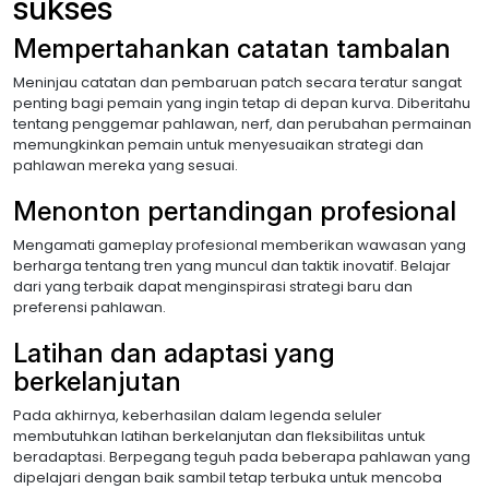
sukses
Mempertahankan catatan tambalan
Meninjau catatan dan pembaruan patch secara teratur sangat
penting bagi pemain yang ingin tetap di depan kurva. Diberitahu
tentang penggemar pahlawan, nerf, dan perubahan permainan
memungkinkan pemain untuk menyesuaikan strategi dan
pahlawan mereka yang sesuai.
Menonton pertandingan profesional
Mengamati gameplay profesional memberikan wawasan yang
berharga tentang tren yang muncul dan taktik inovatif. Belajar
dari yang terbaik dapat menginspirasi strategi baru dan
preferensi pahlawan.
Latihan dan adaptasi yang
berkelanjutan
Pada akhirnya, keberhasilan dalam legenda seluler
membutuhkan latihan berkelanjutan dan fleksibilitas untuk
beradaptasi. Berpegang teguh pada beberapa pahlawan yang
dipelajari dengan baik sambil tetap terbuka untuk mencoba