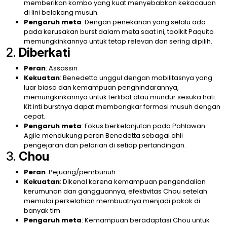
memberikan kombo yang kuat menyebabkan kekacauan
di lini belakang musuh.
Pengaruh meta
: Dengan penekanan yang selalu ada
pada kerusakan burst dalam meta saat ini, toolkit Paquito
memungkinkannya untuk tetap relevan dan sering dipilih.
2.
Diberkati
Peran
: Assassin
Kekuatan
: Benedetta unggul dengan mobilitasnya yang
luar biasa dan kemampuan penghindarannya,
memungkinkannya untuk terlibat atau mundur sesuka hati.
Kit inti burstnya dapat membongkar formasi musuh dengan
cepat.
Pengaruh meta
: Fokus berkelanjutan pada Pahlawan
Agile mendukung peran Benedetta sebagai ahli
pengejaran dan pelarian di setiap pertandingan.
3.
Chou
Peran
: Pejuang/pembunuh
Kekuatan
: Dikenal karena kemampuan pengendalian
kerumunan dan gangguannya, efektivitas Chou setelah
memulai perkelahian membuatnya menjadi pokok di
banyak tim.
Pengaruh meta
: Kemampuan beradaptasi Chou untuk