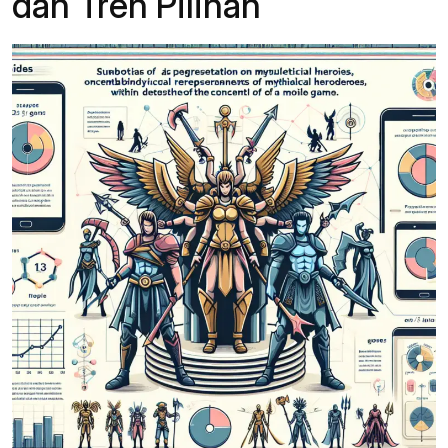
dan Tren Pilihan