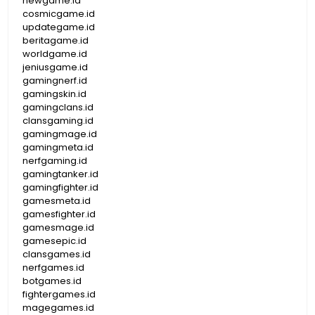
newgame.id
cosmicgame.id
updategame.id
beritagame.id
worldgame.id
jeniusgame.id
gamingnerf.id
gamingskin.id
gamingclans.id
clansgaming.id
gamingmage.id
gamingmeta.id
nerfgaming.id
gamingtanker.id
gamingfighter.id
gamesmeta.id
gamesfighter.id
gamesmage.id
gamesepic.id
clansgames.id
nerfgames.id
botgames.id
fightergames.id
magegames.id