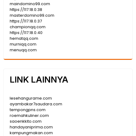
maindomino99.com
https://117.18.0.38
masterdomino99.com
https://117.18.0.37
championqq.com
https://117.18.0.40
hematqq.com
murniqq.com
menuqq.com
LINK LAINNYA
lesehangurame.com
ayambakar7saudara.com
tempongpns.com
roemahkuliner.com
saoenkkito.com
handayaniprima.com
kampungmakan.com