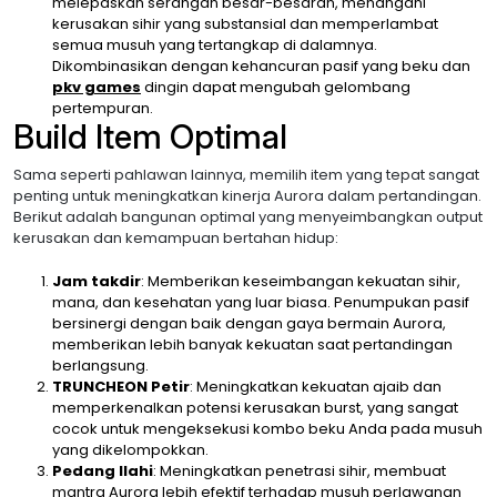
melepaskan serangan besar-besaran, menangani
kerusakan sihir yang substansial dan memperlambat
semua musuh yang tertangkap di dalamnya.
Dikombinasikan dengan kehancuran pasif yang beku dan
pkv games
dingin dapat mengubah gelombang
pertempuran.
Build Item Optimal
Sama seperti pahlawan lainnya, memilih item yang tepat sangat
penting untuk meningkatkan kinerja Aurora dalam pertandingan.
Berikut adalah bangunan optimal yang menyeimbangkan output
kerusakan dan kemampuan bertahan hidup:
Jam takdir
: Memberikan keseimbangan kekuatan sihir,
mana, dan kesehatan yang luar biasa. Penumpukan pasif
bersinergi dengan baik dengan gaya bermain Aurora,
memberikan lebih banyak kekuatan saat pertandingan
berlangsung.
TRUNCHEON Petir
: Meningkatkan kekuatan ajaib dan
memperkenalkan potensi kerusakan burst, yang sangat
cocok untuk mengeksekusi kombo beku Anda pada musuh
yang dikelompokkan.
Pedang Ilahi
: Meningkatkan penetrasi sihir, membuat
mantra Aurora lebih efektif terhadap musuh perlawanan