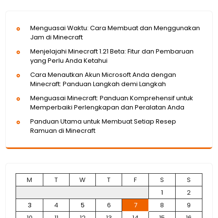
Menguasai Waktu: Cara Membuat dan Menggunakan
Jam di Minecraft
Menjelajahi Minecraft 1.21 Beta: Fitur dan Pembaruan
yang Perlu Anda Ketahui
Cara Menautkan Akun Microsoft Anda dengan
Minecraft: Panduan Langkah demi Langkah
Menguasai Minecraft: Panduan Komprehensif untuk
Memperbaiki Perlengkapan dan Peralatan Anda
Panduan Utama untuk Membuat Setiap Resep
Ramuan di Minecraft
M
T
W
T
F
S
S
1
2
3
4
5
6
7
8
9
10
11
12
13
14
15
16