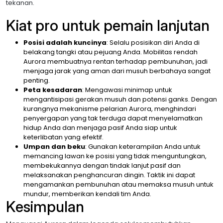
tekanan.
Kiat pro untuk pemain lanjutan
Posisi adalah kuncinya
: Selalu posisikan diri Anda di
belakang tangki atau pejuang Anda. Mobilitas rendah
Aurora membuatnya rentan terhadap pembunuhan, jadi
menjaga jarak yang aman dari musuh berbahaya sangat
penting.
Peta kesadaran
: Mengawasi minimap untuk
mengantisipasi gerakan musuh dan potensi ganks. Dengan
kurangnya mekanisme pelarian Aurora, menghindari
penyergapan yang tak terduga dapat menyelamatkan
hidup Anda dan menjaga pasif Anda siap untuk
keterlibatan yang efektif.
Umpan dan beku
: Gunakan keterampilan Anda untuk
memancing lawan ke posisi yang tidak menguntungkan,
membekukannya dengan tindak lanjut pasif dan
melaksanakan penghancuran dingin. Taktik ini dapat
mengamankan pembunuhan atau memaksa musuh untuk
mundur, memberikan kendali tim Anda.
Kesimpulan