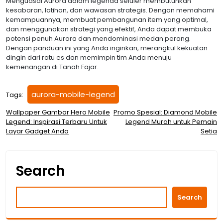
Menguasai Aurora dalam legenda seluler membutuhkan
kesabaran, latihan, dan wawasan strategis. Dengan memahami
kemampuannya, membuat pembangunan item yang optimal,
dan menggunakan strategi yang efektif, Anda dapat membuka
potensi penuh Aurora dan mendominasi medan perang.
Dengan panduan ini yang Anda inginkan, merangkul kekuatan
dingin dari ratu es dan memimpin tim Anda menuju
kemenangan di Tanah Fajar.
aurora-mobile-legend
Tags:
Post
Wallpaper Gambar Hero Mobile
Promo Spesial: Diamond Mobile
Legend: Inspirasi Terbaru Untuk
Legend Murah untuk Pemain
navigation
Layar Gadget Anda
Setia
Search
Search