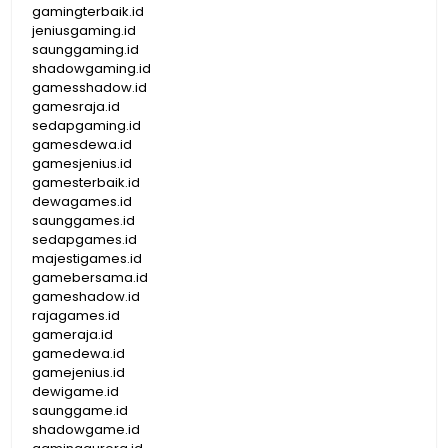
gamingterbaik.id
jeniusgaming.id
saunggaming.id
shadowgaming.id
gamesshadow.id
gamesraja.id
sedapgaming.id
gamesdewa.id
gamesjenius.id
gamesterbaik.id
dewagames.id
saunggames.id
sedapgames.id
majestigames.id
gamebersama.id
gameshadow.id
rajagames.id
gameraja.id
gamedewa.id
gamejenius.id
dewigame.id
saunggame.id
shadowgame.id