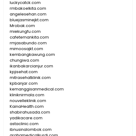
luckycatck.com
rmbakoelkita.com
angelesehan.com
bluejasminejkt.com
Mrobak.com
miekungfu.com
cafetemankita.com
rmjasabundo.com
mimoosajkt.com
kembangkawung.com
chungiwa.com
ikanbakarcianjur.com
kpjisehat.com
mitrasehatklinik.com
kpbanjar.com
kemanggisanmedical.com
kliniknirmala.com
nouvelleklinik.com
KainaHealth.com
shabirahusada.com
yadikacare.com
astaclinic.com
ibnusinalombok.com
grahamedicalkurdi.com