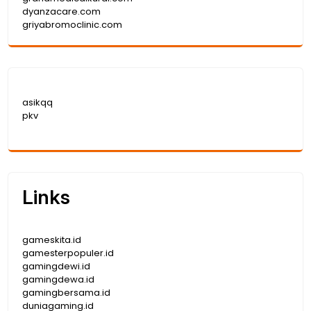
dyanzacare.com
griyabromoclinic.com
asikqq
pkv
Links
gameskita.id
gamesterpopuler.id
gamingdewi.id
gamingdewa.id
gamingbersama.id
duniagaming.id