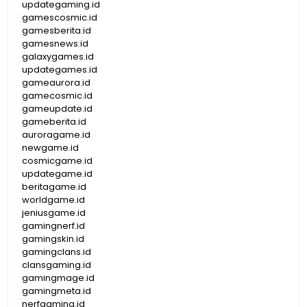
updategaming.id
gamescosmic.id
gamesberita.id
gamesnews.id
galaxygames.id
updategames.id
gameaurora.id
gamecosmic.id
gameupdate.id
gameberita.id
auroragame.id
newgame.id
cosmicgame.id
updategame.id
beritagame.id
worldgame.id
jeniusgame.id
gamingnerf.id
gamingskin.id
gamingclans.id
clansgaming.id
gamingmage.id
gamingmeta.id
nerfgaming.id