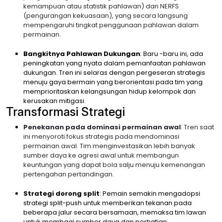
kemampuan atau statistik pahlawan) dan NERFS
(pengurangan kekuasaan), yang secara langsung
mempengaruhi tingkat penggunaan pahlawan dalam
permainan.
Bangkitnya Pahlawan Dukungan
: Baru -baru ini, ada
peningkatan yang nyata dalam pemanfaatan pahlawan
dukungan. Tren ini selaras dengan pergeseran strategis
menuju gaya bermain yang berorientasi pada tim yang
memprioritaskan kelangsungan hidup kelompok dan
kerusakan mitigasi.
Transformasi Strategi
Penekanan pada dominasi permainan awal
: Tren saat
ini menyoroti fokus strategis pada mendominasi
permainan awal. Tim menginvestasikan lebih banyak
sumber daya ke agresi awal untuk membangun
keuntungan yang dapat bola salju menuju kemenangan
pertengahan pertandingan.
Strategi dorong split
: Pemain semakin mengadopsi
strategi split-push untuk memberikan tekanan pada
beberapa jalur secara bersamaan, memaksa tim lawan
untuk membagi sumber daya dan perhatian.