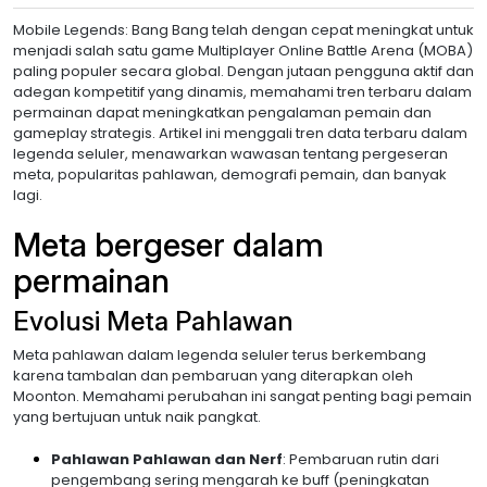
Mobile Legends: Bang Bang telah dengan cepat meningkat untuk
menjadi salah satu game Multiplayer Online Battle Arena (MOBA)
paling populer secara global. Dengan jutaan pengguna aktif dan
adegan kompetitif yang dinamis, memahami tren terbaru dalam
permainan dapat meningkatkan pengalaman pemain dan
gameplay strategis. Artikel ini menggali tren data terbaru dalam
legenda seluler, menawarkan wawasan tentang pergeseran
meta, popularitas pahlawan, demografi pemain, dan banyak
lagi.
Meta bergeser dalam
permainan
Evolusi Meta Pahlawan
Meta pahlawan dalam legenda seluler terus berkembang
karena tambalan dan pembaruan yang diterapkan oleh
Moonton. Memahami perubahan ini sangat penting bagi pemain
yang bertujuan untuk naik pangkat.
Pahlawan Pahlawan dan Nerf
: Pembaruan rutin dari
pengembang sering mengarah ke buff (peningkatan