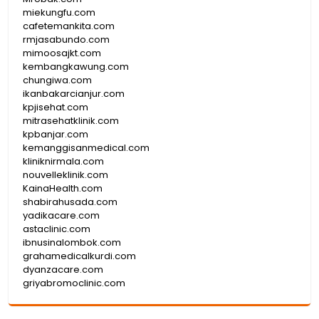
miekungfu.com
cafetemankita.com
rmjasabundo.com
mimoosajkt.com
kembangkawung.com
chungiwa.com
ikanbakarcianjur.com
kpjisehat.com
mitrasehatklinik.com
kpbanjar.com
kemanggisanmedical.com
kliniknirmala.com
nouvelleklinik.com
KainaHealth.com
shabirahusada.com
yadikacare.com
astaclinic.com
ibnusinalombok.com
grahamedicalkurdi.com
dyanzacare.com
griyabromoclinic.com