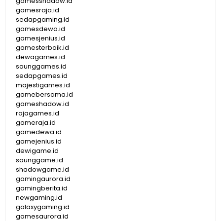
gamesshadow.id
gamesraja.id
sedapgaming.id
gamesdewa.id
gamesjenius.id
gamesterbaik.id
dewagames.id
saunggames.id
sedapgames.id
majestigames.id
gamebersama.id
gameshadow.id
rajagames.id
gameraja.id
gamedewa.id
gamejenius.id
dewigame.id
saunggame.id
shadowgame.id
gamingaurora.id
gamingberita.id
newgaming.id
galaxygaming.id
gamesaurora.id