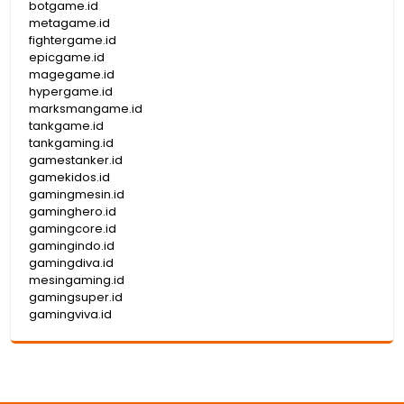
botgame.id
metagame.id
fightergame.id
epicgame.id
magegame.id
hypergame.id
marksmangame.id
tankgame.id
tankgaming.id
gamestanker.id
gamekidos.id
gamingmesin.id
gaminghero.id
gamingcore.id
gamingindo.id
gamingdiva.id
mesingaming.id
gamingsuper.id
gamingviva.id