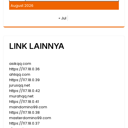
August 2026
« Jul
LINK LAINNYA
asikqq.com
https://117.18.0.36
ahliqq.com
https://117.18.0.39
jurusqq.net
https://117.18.0.42
murahqq.net
https://117.18.0.41
maindomino99.com
https://117.18.0.38
masterdomino99.com
https://117.18.0.37