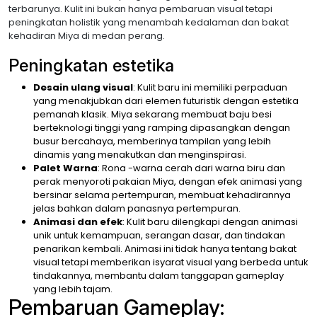
terbarunya. Kulit ini bukan hanya pembaruan visual tetapi
peningkatan holistik yang menambah kedalaman dan bakat
kehadiran Miya di medan perang.
Peningkatan estetika
Desain ulang visual
: Kulit baru ini memiliki perpaduan
yang menakjubkan dari elemen futuristik dengan estetika
pemanah klasik. Miya sekarang membuat baju besi
berteknologi tinggi yang ramping dipasangkan dengan
busur bercahaya, memberinya tampilan yang lebih
dinamis yang menakutkan dan menginspirasi.
Palet Warna
: Rona -warna cerah dari warna biru dan
perak menyoroti pakaian Miya, dengan efek animasi yang
bersinar selama pertempuran, membuat kehadirannya
jelas bahkan dalam panasnya pertempuran.
Animasi dan efek
: Kulit baru dilengkapi dengan animasi
unik untuk kemampuan, serangan dasar, dan tindakan
penarikan kembali. Animasi ini tidak hanya tentang bakat
visual tetapi memberikan isyarat visual yang berbeda untuk
tindakannya, membantu dalam tanggapan gameplay
yang lebih tajam.
Pembaruan Gameplay: