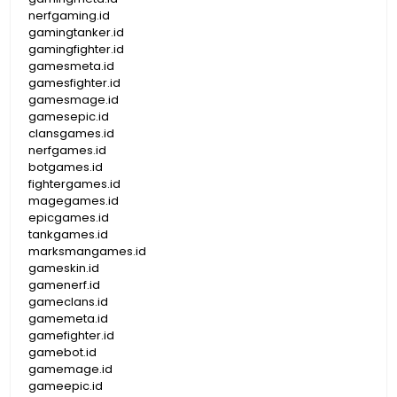
nerfgaming.id
gamingtanker.id
gamingfighter.id
gamesmeta.id
gamesfighter.id
gamesmage.id
gamesepic.id
clansgames.id
nerfgames.id
botgames.id
fightergames.id
magegames.id
epicgames.id
tankgames.id
marksmangames.id
gameskin.id
gamenerf.id
gameclans.id
gamemeta.id
gamefighter.id
gamebot.id
gamemage.id
gameepic.id