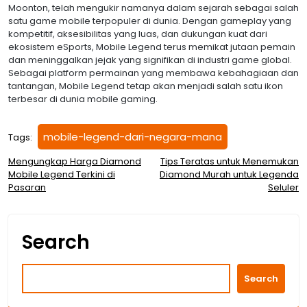
Moonton, telah mengukir namanya dalam sejarah sebagai salah
satu game mobile terpopuler di dunia. Dengan gameplay yang
kompetitif, aksesibilitas yang luas, dan dukungan kuat dari
ekosistem eSports, Mobile Legend terus memikat jutaan pemain
dan meninggalkan jejak yang signifikan di industri game global.
Sebagai platform permainan yang membawa kebahagiaan dan
tantangan, Mobile Legend tetap akan menjadi salah satu ikon
terbesar di dunia mobile gaming.
mobile-legend-dari-negara-mana
Tags:
Post
Mengungkap Harga Diamond
Tips Teratas untuk Menemukan
Mobile Legend Terkini di
Diamond Murah untuk Legenda
navigation
Pasaran
Seluler
Search
Search