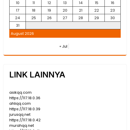
10
11
12
13
14
15
16
17
18
19
20
21
22
23
24
25
26
27
28
29
30
31
August 2026
« Jul
LINK LAINNYA
asikqq.com
https://117.18.0.36
ahliqq.com
https://117.18.0.39
jurusqq.net
https://117.18.0.42
murahqq.net