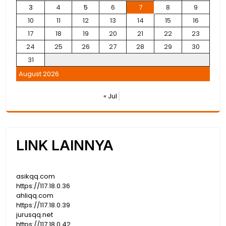
3
4
5
6
7
8
9
10
11
12
13
14
15
16
17
18
19
20
21
22
23
24
25
26
27
28
29
30
31
August 2026
« Jul
LINK LAINNYA
asikqq.com
https://117.18.0.36
ahliqq.com
https://117.18.0.39
jurusqq.net
https://117.18.0.42