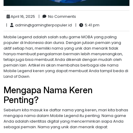
April 16, 2025
|
No Comments
|
admin@gamingterpopuler.id
|
5:41 pm
Mobile Legend adalah salah satu game MOBA yang paling
populer di Indonesia dan dunia. Dengan jutaan pemain yang
aktif setiap hari, memiliki nama yang unik dan menarik tidak
hanya membuat pengalaman bermain lebih menyenangkan,
tetapi juga bisa membuat Anda dikenali dengan mudah oleh
pemain lain. Artikel ini akan membahas berbagai ide nama
Mobile Legend keren yang dapat membuat Anda tampil beda di
Land of Dawn.
Mengapa Nama Keren
Penting?
Sebelum kita masuk ke daftar nama yang keren, mari kita bahas
mengapa nama dalam Mobile Legend itu penting. Nama game
Anda adalah identitas digital yang mencerminkan siapa Anda
sebagai pemain. Nama yang unik dan menarik dapat: