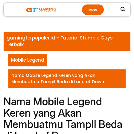
Skip
MENU
to
content
gamingterpopuler.id – Tutorial Stumble Guys
Terbaik
Mobile Legend
Nama Mobile Legend Keren yang Akan
Membuatmu Tampil Beda di Land of Dawn
Nama Mobile Legend
Keren yang Akan
Membuatmu Tampil Beda