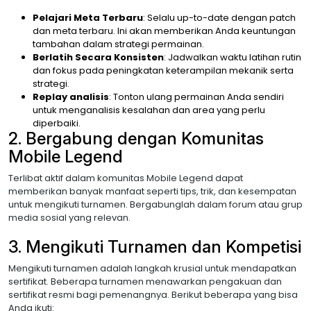
Pelajari Meta Terbaru
: Selalu up-to-date dengan patch
dan meta terbaru. Ini akan memberikan Anda keuntungan
tambahan dalam strategi permainan.
Berlatih Secara Konsisten
: Jadwalkan waktu latihan rutin
dan fokus pada peningkatan keterampilan mekanik serta
strategi.
Replay analisis
: Tonton ulang permainan Anda sendiri
untuk menganalisis kesalahan dan area yang perlu
diperbaiki.
2. Bergabung dengan Komunitas
Mobile Legend
Terlibat aktif dalam komunitas Mobile Legend dapat
memberikan banyak manfaat seperti tips, trik, dan kesempatan
untuk mengikuti turnamen. Bergabunglah dalam forum atau grup
media sosial yang relevan.
3. Mengikuti Turnamen dan Kompetisi
Mengikuti turnamen adalah langkah krusial untuk mendapatkan
sertifikat. Beberapa turnamen menawarkan pengakuan dan
sertifikat resmi bagi pemenangnya. Berikut beberapa yang bisa
Anda ikuti: