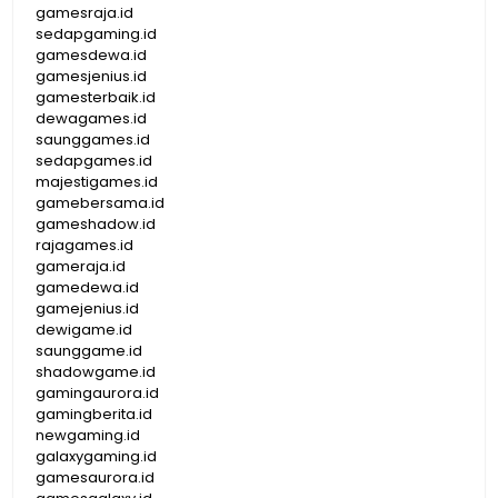
gamesraja.id
sedapgaming.id
gamesdewa.id
gamesjenius.id
gamesterbaik.id
dewagames.id
saunggames.id
sedapgames.id
majestigames.id
gamebersama.id
gameshadow.id
rajagames.id
gameraja.id
gamedewa.id
gamejenius.id
dewigame.id
saunggame.id
shadowgame.id
gamingaurora.id
gamingberita.id
newgaming.id
galaxygaming.id
gamesaurora.id