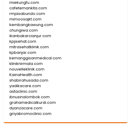
miekungfu.com
cafetemankita.com
rmjasabundo.com
mimoosajkt.com
kembangkawung.com
chungiwa.com
ikanbakarcianjur.com
kpjisehat.com
mitrasehatklinik.com
kpbanjar.com
kemanggisanmedical.com
kliniknirmala.com
nouvelleklinik.com
KainaHealth.com
shabirahusada.com
yadikacare.com
astaclinic.com
ibnusinalombok.com
grahamedicalkurdi.com
dyanzacare.com
griyabromoclinic.com