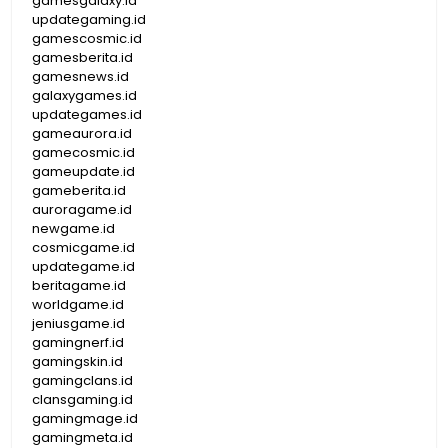
gamesgalaxy.id
updategaming.id
gamescosmic.id
gamesberita.id
gamesnews.id
galaxygames.id
updategames.id
gameaurora.id
gamecosmic.id
gameupdate.id
gameberita.id
auroragame.id
newgame.id
cosmicgame.id
updategame.id
beritagame.id
worldgame.id
jeniusgame.id
gamingnerf.id
gamingskin.id
gamingclans.id
clansgaming.id
gamingmage.id
gamingmeta.id