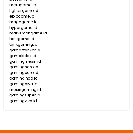
metagame.id
fightergame.id
epicgame.id
magegame.id
hypergame.id
marksmangame.id
tankgame.id
tankgaming.id
gamestanker.id
gamekidos.id
gamingmesin.id
gaminghero.id
gamingcore.id
gamingindo.id
gamingdiva.id
mesingaming.id
gamingsuper.id
gamingviva.id