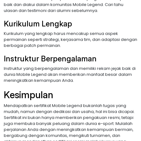
baik dan diakui dalam komunitas Mobile Legend. Cari tahu
ulasan dan testimoni dari alumni sebelumnya.
Kurikulum Lengkap
Kurikulum yang lengkap harus mencakup semua aspek
permainan seperti strategi, kerjasama tim, dan adaptasi dengan
berbagai patch permainan.
Instruktur Berpengalaman
Instruktur yang berpengalaman dan memiliki rekam jejak baik di
dunia Mobile Legend akan memberikan manfaat besar dalam
meningkatkan kemampuan Anda.
Kesimpulan
Mendapatkan sertifikat Mobile Legend bukanlah tugas yang
mudah, namun dengan dedikasi dan usaha, hal ini bisa dicapai.
Sertifikat ini bukan hanya memberikan pengakuan resmi, tetapi
juga membuka banyak peluang dalam dunia e-sport. Mulailah
perjalanan Anda dengan meningkatkan kemampuan bermain,
bergabung dengan komunitas, mengikuti turnamen, dan