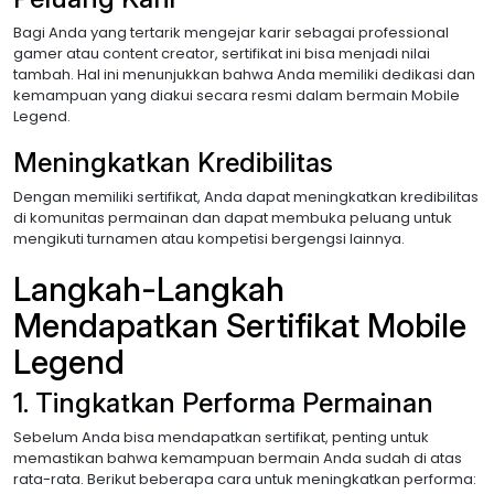
Bagi Anda yang tertarik mengejar karir sebagai professional
gamer atau content creator, sertifikat ini bisa menjadi nilai
tambah. Hal ini menunjukkan bahwa Anda memiliki dedikasi dan
kemampuan yang diakui secara resmi dalam bermain Mobile
Legend.
Meningkatkan Kredibilitas
Dengan memiliki sertifikat, Anda dapat meningkatkan kredibilitas
di komunitas permainan dan dapat membuka peluang untuk
mengikuti turnamen atau kompetisi bergengsi lainnya.
Langkah-Langkah
Mendapatkan Sertifikat Mobile
Legend
1. Tingkatkan Performa Permainan
Sebelum Anda bisa mendapatkan sertifikat, penting untuk
memastikan bahwa kemampuan bermain Anda sudah di atas
rata-rata. Berikut beberapa cara untuk meningkatkan performa: