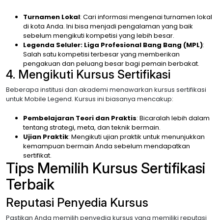
Turnamen Lokal
: Cari informasi mengenai turnamen lokal
di kota Anda. Ini bisa menjadi pengalaman yang baik
sebelum mengikuti kompetisi yang lebih besar.
Legenda Seluler: Liga Profesional Bang Bang (MPL)
:
Salah satu kompetisi terbesar yang memberikan
pengakuan dan peluang besar bagi pemain berbakat.
4. Mengikuti Kursus Sertifikasi
Beberapa institusi dan akademi menawarkan kursus sertifikasi
untuk Mobile Legend. Kursus ini biasanya mencakup:
Pembelajaran Teori dan Praktis
: Bicaralah lebih dalam
tentang strategi, meta, dan teknik bermain.
Ujian Praktik
: Mengikuti ujian praktik untuk menunjukkan
kemampuan bermain Anda sebelum mendapatkan
sertifikat.
Tips Memilih Kursus Sertifikasi
Terbaik
Reputasi Penyedia Kursus
Pastikan Anda memilih penyedia kursus yang memiliki reputasi