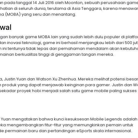
an pada tanggal 14 Juli 2016 oleh Moonton, sebuah perusahaan game
atian di seluruh dunia, terutama di Asia Tenggara, karena menawa
ena (MOBA) yang seru dan menantang.
wal
gan banyak game MOBA lain yang sudah lebih dulu populer di platfo
inovasi teknologi, game ini berhasil menjangkau lebih dari 500 ju
n ini tentunya tidak lepas dari pemahaman mendalam akan kebutuh
mainan berkualitas tinggi di genggaman tangan mereka.
 Justin Yuan dan Watson Xu Zhenhua. Mereka melihat potensi besa
 produk yang dapat menjawab keinginan para gamer. Justin dan W
sekadar proyek hobi menjadi salah satu game mobile paling sukses 
 Yuan mengatakan bahwa kunci kesuksesan Mobile Legends adalah 
ka mengembangkan fitur-fitur yang memungkinkan pemain untuk
mode permainan baru dan pertandingan eSports skala internasional.