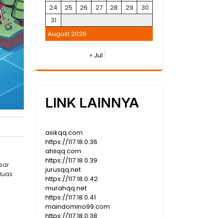
24
25
26
27
28
29
30
31
August 2026
« Jul
LINK LAINNYA
asikqq.com
https://117.18.0.36
ahliqq.com
https://117.18.0.39
sar
jurusqq.net
luas
https://117.18.0.42
murahqq.net
https://117.18.0.41
maindomino99.com
https://117.18.0.38