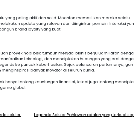
u yang paling aktif dan solid. Moonton memastikan mereka selalu
elakukan update yang relevan dan diinginkan pemain. Interaksi yang
gun brand loyalty yang kuat.
ah proyek hobi bisa tumbuh menjadi bisnis berjuluk miliaran deng
manfaatkan teknologi, dan menciptakan hubungan yang erat denga
egends ke puncak keberhasilan. Sejak peluncuran pertamanya, game
 menginspirasi banyak inovator di seluruh dunia.
idak hanya tentang keuntungan finansial, tetapi juga tentang mencipt
 game global.
nda seluler
Legenda Seluler Pahlawan adalah yang terkuat se