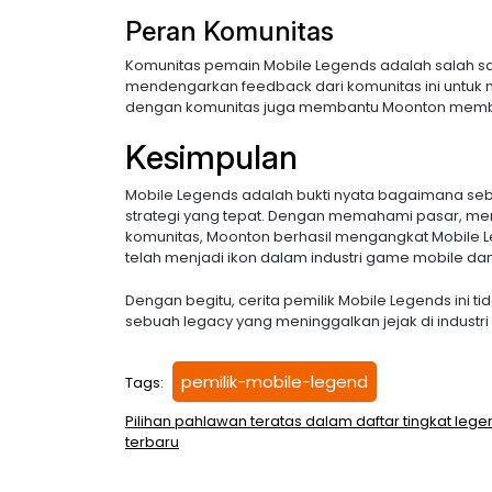
Peran Komunitas
Komunitas pemain Mobile Legends adalah salah sat
mendengarkan feedback dari komunitas ini untuk m
dengan komunitas juga membantu Moonton memban
Kesimpulan
Mobile Legends adalah bukti nyata bagaimana sebu
strategi yang tepat. Dengan memahami pasar, me
komunitas, Moonton berhasil mengangkat Mobile L
telah menjadi ikon dalam industri game mobile dan
Dengan begitu, cerita pemilik Mobile Legends ini t
sebuah legacy yang meninggalkan jejak di industri
pemilik-mobile-legend
Tags:
Post
Pilihan pahlawan teratas dalam daftar tingkat lege
terbaru
navigation