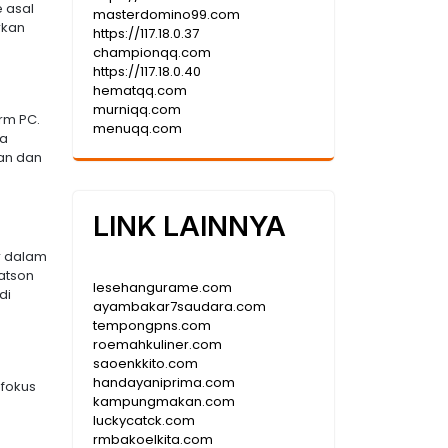
 asal
masterdomino99.com
rkan
https://117.18.0.37
championqq.com
https://117.18.0.40
hematqq.com
murniqq.com
rm PC.
menuqq.com
ta
an dan
LINK LAINNYA
r dalam
atson
lesehangurame.com
di
ayambakar7saudara.com
tempongpns.com
roemahkuliner.com
saoenkkito.com
handayaniprima.com
fokus
kampungmakan.com
luckycatck.com
rmbakoelkita.com