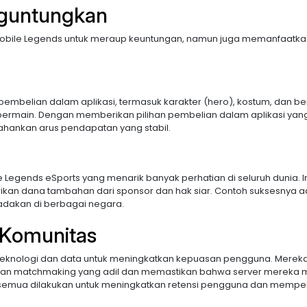
nguntungkan
Mobile Legends untuk meraup keuntungan, namun juga memanfaatka
mbelian dalam aplikasi, termasuk karakter (hero), kostum, dan b
main. Dengan memberikan pilihan pembelian dalam aplikasi yan
hankan arus pendapatan yang stabil.
gends eSports yang menarik banyak perhatian di seluruh dunia. In
an dana tambahan dari sponsor dan hak siar. Contoh suksesnya a
iadakan di berbagai negara.
 Komunitas
teknologi dan data untuk meningkatkan kepuasan pengguna. Merek
an matchmaking yang adil dan memastikan bahwa server mereka
 semua dilakukan untuk meningkatkan retensi pengguna dan mempe