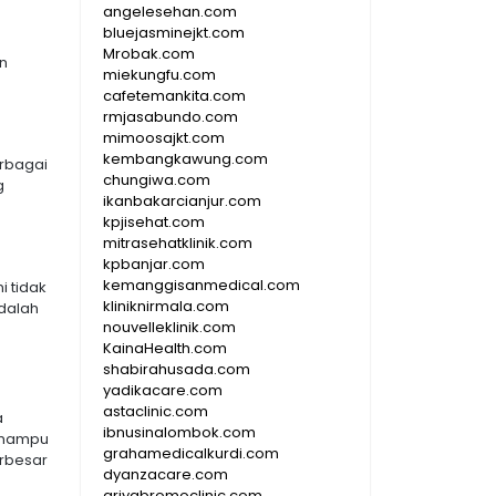
angelesehan.com
bluejasminejkt.com
Mrobak.com
n
miekungfu.com
cafetemankita.com
rmjasabundo.com
mimoosajkt.com
kembangkawung.com
erbagai
chungiwa.com
g
ikanbakarcianjur.com
kpjisehat.com
mitrasehatklinik.com
kpbanjar.com
kemanggisanmedical.com
i tidak
kliniknirmala.com
dalah
nouvelleklinik.com
KainaHealth.com
shabirahusada.com
yadikacare.com
astaclinic.com
a
ibnusinalombok.com
 mampu
grahamedicalkurdi.com
rbesar
dyanzacare.com
griyabromoclinic.com