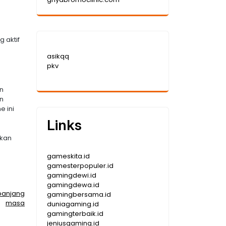
 aktif
asikqq
pkv
an
n
 ini
Links
akan
gameskita.id
gamesterpopuler.id
gamingdewi.id
gamingdewa.id
panjang
gamingbersama.id
masa
duniagaming.id
gamingterbaik.id
jeniusgaming.id