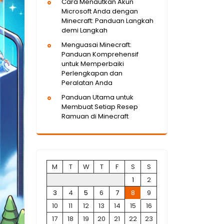
Cara Menautkan Akun
Microsoft Anda dengan
Minecraft: Panduan Langkah
demi Langkah
Menguasai Minecraft:
Panduan Komprehensif
untuk Memperbaiki
Perlengkapan dan
Peralatan Anda
Panduan Utama untuk
Membuat Setiap Resep
Ramuan di Minecraft
M
T
W
T
F
S
S
1
2
3
4
5
6
7
8
9
10
11
12
13
14
15
16
17
18
19
20
21
22
23