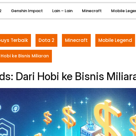
2
Genshin Impact
Lain – Lain
Minecraft
Mobile Lege
Guys Terbaik
Dota 2
Minecraft
Mobile Legend
Hobi ke Bisnis Miliaran
s: Dari Hobi ke Bisnis Miliar