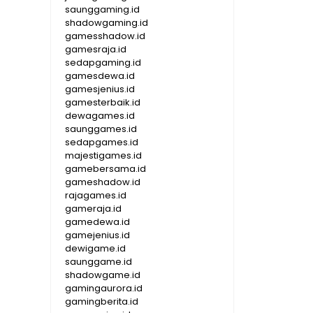
saunggaming.id
shadowgaming.id
gamesshadow.id
gamesraja.id
sedapgaming.id
gamesdewa.id
gamesjenius.id
gamesterbaik.id
dewagames.id
saunggames.id
sedapgames.id
majestigames.id
gamebersama.id
gameshadow.id
rajagames.id
gameraja.id
gamedewa.id
gamejenius.id
dewigame.id
saunggame.id
shadowgame.id
gamingaurora.id
gamingberita.id