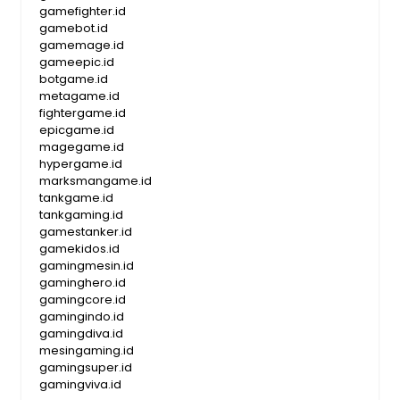
gamefighter.id
gamebot.id
gamemage.id
gameepic.id
botgame.id
metagame.id
fightergame.id
epicgame.id
magegame.id
hypergame.id
marksmangame.id
tankgame.id
tankgaming.id
gamestanker.id
gamekidos.id
gamingmesin.id
gaminghero.id
gamingcore.id
gamingindo.id
gamingdiva.id
mesingaming.id
gamingsuper.id
gamingviva.id