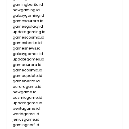
gamingberita.id
newgaming.id
galaxygaming.id
gamesaurora.id
gamesgalaxy.id
updategaming.id
gamescosmic.id
gamesberita.id
gamesnews.id
galaxygames.id
updategames.id
gameaurora.id
gamecosmic.id
gameupdate.id
gameberita.id
auroragame.id
newgame.id
cosmicgame.id
updategame.id
beritagame.id
worldgame.id
jeniusgame.id
gamingnerf.id