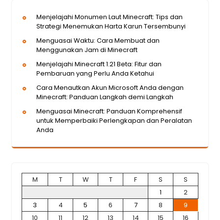
Menjelajahi Monumen Laut Minecraft: Tips dan
Strategi Menemukan Harta Karun Tersembunyi
Menguasai Waktu: Cara Membuat dan
Menggunakan Jam di Minecraft
Menjelajahi Minecraft 1.21 Beta: Fitur dan
Pembaruan yang Perlu Anda Ketahui
Cara Menautkan Akun Microsoft Anda dengan
Minecraft: Panduan Langkah demi Langkah
Menguasai Minecraft: Panduan Komprehensif
untuk Memperbaiki Perlengkapan dan Peralatan
Anda
M
T
W
T
F
S
S
1
2
3
4
5
6
7
8
9
10
11
12
13
14
15
16