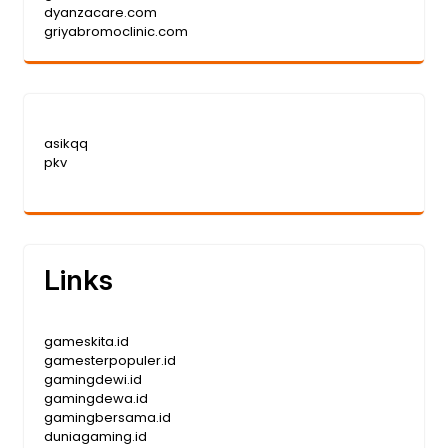
dyanzacare.com
griyabromoclinic.com
asikqq
pkv
Links
gameskita.id
gamesterpopuler.id
gamingdewi.id
gamingdewa.id
gamingbersama.id
duniagaming.id