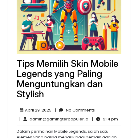
Tips Memilih Skin Mobile
Legends yang Paling
Menguntungkan dan
Stylish
April
No
April 29, 2025
|
No Comments
29,
Comments
admin@gamingterpopule
5:14
|
admin@gamingterpopuler.id
|
5:14 pm
2025
pm
Dalam permainan Mobile Legends, salah satu
elemen yang paling menarik bagi pemain adalah