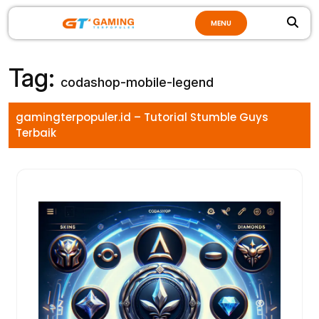
Skip
MENU
to
content
Tag:
codashop-mobile-legend
gamingterpopuler.id – Tutorial Stumble Guys
Terbaik