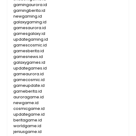
gamingaurora.id
gamingberita.id
newgaming.id
galaxygaming.id
gamesaurora.id
gamesgalaxy.id
updategaming.id
gamescosmic.id
gamesberita.id
gamesnews.id
galaxygames.id
updategames.id
gameaurora.id
gamecosmic.id
gameupdate.id
gameberita.id
auroragame.id
newgame.id
cosmicgame.id
updategame.id
beritagame.id
worldgame.id
jeniusgame.id