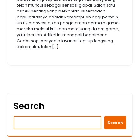
telah muncul sebagai sensasi global. Salah satu
aspek penting yang berkontribusi terhadap
popularitasnya adalah kemampuan bagi pemain
untuk menyesuaikan pengalaman bermain game
mereka melalui kulit dan mata uang dalam game,
yaitu berlian. Artikel ini menggali bagaimana
Codashop, penyedia layanan top-up langsung
terkemuka, telah […]
Search
Search