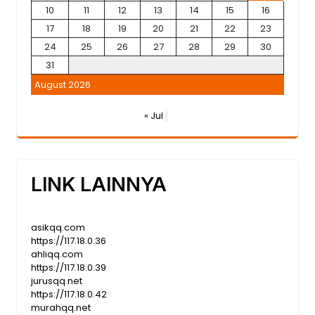
10
11
12
13
14
15
16
17
18
19
20
21
22
23
24
25
26
27
28
29
30
31
August 2026
« Jul
LINK LAINNYA
asikqq.com
https://117.18.0.36
ahliqq.com
https://117.18.0.39
jurusqq.net
https://117.18.0.42
murahqq.net