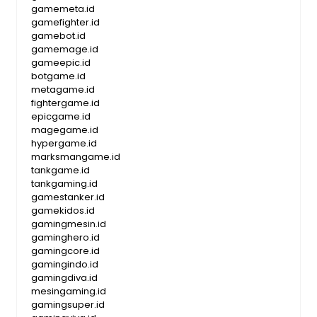
gamemeta.id
gamefighter.id
gamebot.id
gamemage.id
gameepic.id
botgame.id
metagame.id
fightergame.id
epicgame.id
magegame.id
hypergame.id
marksmangame.id
tankgame.id
tankgaming.id
gamestanker.id
gamekidos.id
gamingmesin.id
gaminghero.id
gamingcore.id
gamingindo.id
gamingdiva.id
mesingaming.id
gamingsuper.id