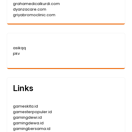
grahamedicalkurdi.com
dyanzacare.com
griyabromoclinic.com
asikqq
pkv
Links
gameskita.id
gamesterpopuler.id
gamingdewi.id
gamingdewa.id
gamingbersama.id