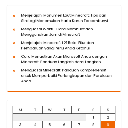
Menjelajahi Monumen Laut Minecraft: Tips dan
Strategi Menemukan Harta Karun Tersembunyi
Menguasai Waktu: Cara Membuat dan
Menggunakan Jam di Minecraft
Menjelajahi Minecraft 1.21 Beta: Fitur dan
Pembaruan yang Perlu Anda Ketahui
Cara Menautkan Akun Microsoft Anda dengan
Minecraft: Panduan Langkah demi Langkah
Menguasai Minecraft: Panduan Komprehensif
untuk Memperbaiki Perlengkapan dan Peralatan
Anda
M
T
W
T
F
S
S
1
2
3
4
5
6
7
8
9