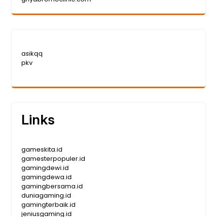
asikqq
pkv
Links
gameskita.id
gamesterpopuler.id
gamingdewi.id
gamingdewa.id
gamingbersama.id
duniagaming.id
gamingterbaik.id
jeniusgaming.id