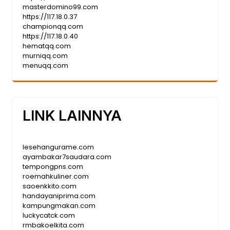
masterdomino99.com
https://117.18.0.37
championqq.com
https://117.18.0.40
hematqq.com
murniqq.com
menuqq.com
LINK LAINNYA
lesehangurame.com
ayambakar7saudara.com
tempongpns.com
roemahkuliner.com
saoenkkito.com
handayaniprima.com
kampungmakan.com
luckycatck.com
rmbakoelkita.com