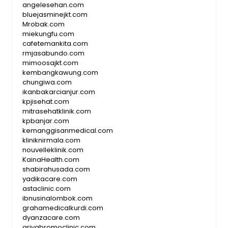
angelesehan.com
bluejasminejkt.com
Mrobak.com
miekungfu.com
cafetemankita.com
rmjasabundo.com
mimoosajkt.com
kembangkawung.com
chungiwa.com
ikanbakarcianjur.com
kpjisehat.com
mitrasehatklinik.com
kpbanjar.com
kemanggisanmedical.com
kliniknirmala.com
nouvelleklinik.com
KainaHealth.com
shabirahusada.com
yadikacare.com
astaclinic.com
ibnusinalombok.com
grahamedicalkurdi.com
dyanzacare.com
griyabromoclinic.com