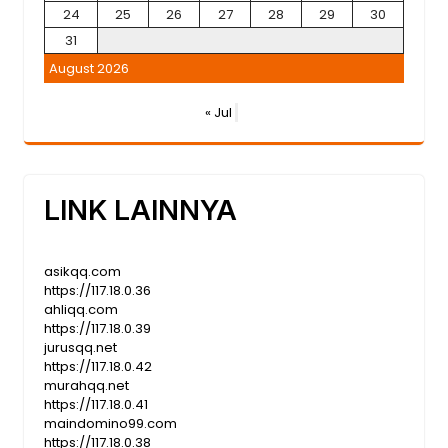
24
25
26
27
28
29
30
31
August 2026
« Jul
LINK LAINNYA
asikqq.com
https://117.18.0.36
ahliqq.com
https://117.18.0.39
jurusqq.net
https://117.18.0.42
murahqq.net
https://117.18.0.41
maindomino99.com
https://117.18.0.38