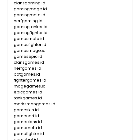
clansgaming.id
gamingmage.id
gamingmeta.id
nerfgaming.id
gamingtanker.id
gamingfighter.id
gamesmeta.id
gamesfighter.id
gamesmage.id
gamesepic.id
clansgames.id
nerfgames.id
botgames.id
fightergames.id
magegames.id
epicgames.id
tankgames.id
marksmangames.id
gameskin.id
gamenerf.id
gameclans.id
gamemeta.id
gamefighter.id
gamebot.id