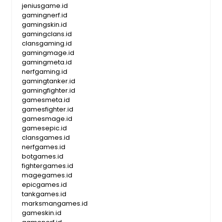
jeniusgame.id
gamingnerf.id
gamingskin.id
gamingclans.id
clansgaming.id
gamingmage.id
gamingmeta.id
nerfgaming.id
gamingtanker.id
gamingfighter.id
gamesmeta.id
gamesfighter.id
gamesmage.id
gamesepic.id
clansgames.id
nerfgames.id
botgames.id
fightergames.id
magegames.id
epicgames.id
tankgames.id
marksmangames.id
gameskin.id