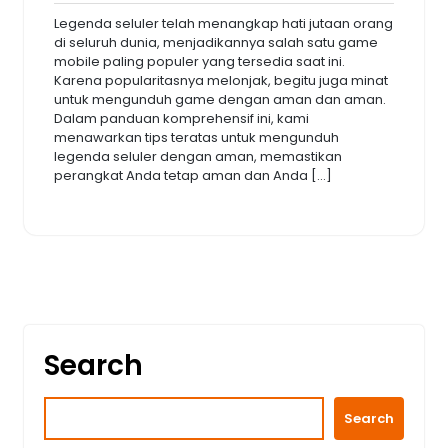
pm
Legenda seluler telah menangkap hati jutaan orang
di seluruh dunia, menjadikannya salah satu game
mobile paling populer yang tersedia saat ini.
Karena popularitasnya melonjak, begitu juga minat
untuk mengunduh game dengan aman dan aman.
Dalam panduan komprehensif ini, kami
menawarkan tips teratas untuk mengunduh
legenda seluler dengan aman, memastikan
perangkat Anda tetap aman dan Anda […]
Search
Search