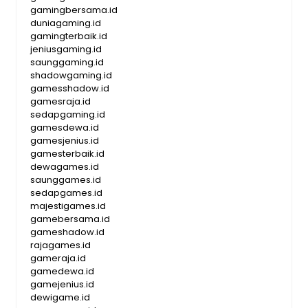
gamingbersama.id
duniagaming.id
gamingterbaik.id
jeniusgaming.id
saunggaming.id
shadowgaming.id
gamesshadow.id
gamesraja.id
sedapgaming.id
gamesdewa.id
gamesjenius.id
gamesterbaik.id
dewagames.id
saunggames.id
sedapgames.id
majestigames.id
gamebersama.id
gameshadow.id
rajagames.id
gameraja.id
gamedewa.id
gamejenius.id
dewigame.id