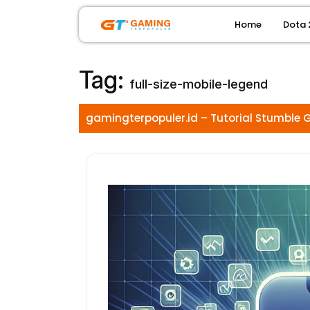
Skip
Home
Dota 
to
content
Tag:
full-size-mobile-legend
gamingterpopuler.id – Tutorial Stumble 