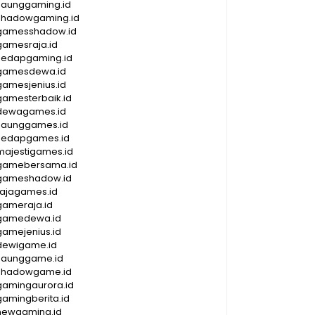
saunggaming.id
shadowgaming.id
gamesshadow.id
gamesraja.id
sedapgaming.id
gamesdewa.id
gamesjenius.id
gamesterbaik.id
dewagames.id
saunggames.id
sedapgames.id
majestigames.id
gamebersama.id
gameshadow.id
rajagames.id
gameraja.id
gamedewa.id
gamejenius.id
dewigame.id
saunggame.id
shadowgame.id
gamingaurora.id
gamingberita.id
newgaming.id