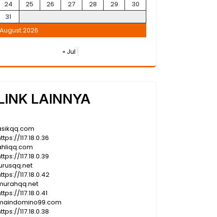
24
25
26
27
28
29
30
31
August 2026
« Jul
LINK LAINNYA
asikqq.com
ttps://117.18.0.36
ahliqq.com
ttps://117.18.0.39
jurusqq.net
ttps://117.18.0.42
murahqq.net
ttps://117.18.0.41
maindomino99.com
ttps://117.18.0.38