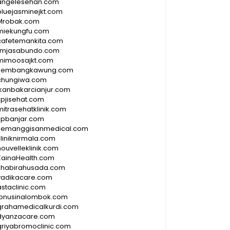
angelesehan.com
bluejasminejkt.com
Mrobak.com
miekungfu.com
cafetemankita.com
rmjasabundo.com
mimoosajkt.com
kembangkawung.com
chungiwa.com
ikanbakarcianjur.com
kpjisehat.com
mitrasehatklinik.com
kpbanjar.com
kemanggisanmedical.com
kliniknirmala.com
nouvelleklinik.com
KainaHealth.com
shabirahusada.com
yadikacare.com
astaclinic.com
ibnusinalombok.com
grahamedicalkurdi.com
dyanzacare.com
griyabromoclinic.com