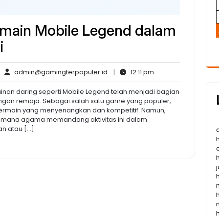
rmain Mobile Legend dalam
i
o
admin@gamingterpopuler.id
12:11
admin@gamingterpopuler.id
|
12:11 pm
omments
pm
inan daring seperti Mobile Legend telah menjadi bagian
langan remaja. Sebagai salah satu game yang populer,
rmain yang menyenangkan dan kompetitif. Namun,
gaimana agama memandang aktivitas ini dalam
an atau […]
h
h
h
h
h