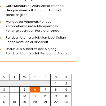
Cara Menautkan Akun Microsoft Anda
dengan Minecraft: Panduan Langkah
demi Langkah
Menguasai Minecraft: Panduan
Komprehensif untuk Memperbaiki
Perlengkapan dan Peralatan Anda
Panduan Utama untuk Membuat Setiap
Resep Ramuan di Minecraft
Unduh APK Minecraft dari Mojang:
Panduan Utama untuk Pengguna Android
M
T
W
T
F
S
S
1
2
3
4
5
6
7
8
9
10
11
12
13
14
15
16
17
18
19
20
21
22
23