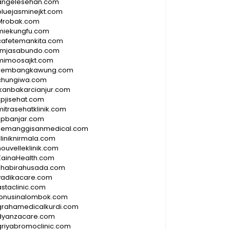
angelesehan.com
bluejasminejkt.com
Mrobak.com
miekungfu.com
cafetemankita.com
rmjasabundo.com
mimoosajkt.com
kembangkawung.com
chungiwa.com
ikanbakarcianjur.com
kpjisehat.com
mitrasehatklinik.com
kpbanjar.com
kemanggisanmedical.com
kliniknirmala.com
nouvelleklinik.com
KainaHealth.com
shabirahusada.com
yadikacare.com
astaclinic.com
ibnusinalombok.com
grahamedicalkurdi.com
dyanzacare.com
griyabromoclinic.com