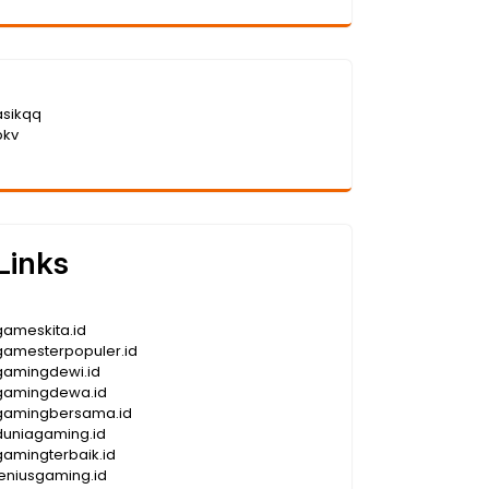
asikqq
pkv
Links
gameskita.id
gamesterpopuler.id
gamingdewi.id
gamingdewa.id
gamingbersama.id
duniagaming.id
gamingterbaik.id
jeniusgaming.id