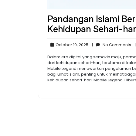
Pandangan Islami Be
Kehidupan Sehari-har
October
N
October 19, 2025
|
No Comments
|
19,
C
2025
Dalam era digital yang semakin maju, perma
dari kehidupan sehari-hari, terutama di ka
Mobile Legend menawarkan pengalaman be
bagi umat Islam, penting untuk melihat ba
kehidupan sehari-hari. Mobile Legend: Hibur