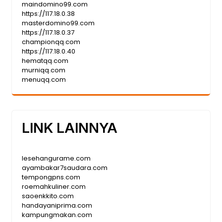
maindomino99.com
https://117.18.0.38
masterdomino99.com
https://117.18.0.37
championqq.com
https://117.18.0.40
hematqq.com
murniqq.com
menuqq.com
LINK LAINNYA
lesehangurame.com
ayambakar7saudara.com
tempongpns.com
roemahkuliner.com
saoenkkito.com
handayaniprima.com
kampungmakan.com