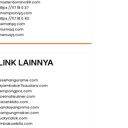
masterdomino99.com
ttps://117.18.0.37
championqq.com
ttps://117.18.0.40
hematqq.com
murniqq.com
menuqq.com
LINK LAINNYA
lesehangurame.com
ayambakar7saudara.com
tempongpns.com
roemahkuliner.com
saoenkkito.com
handayaniprima.com
kampungmakan.com
luckycatck.com
rmbakoelkita.com