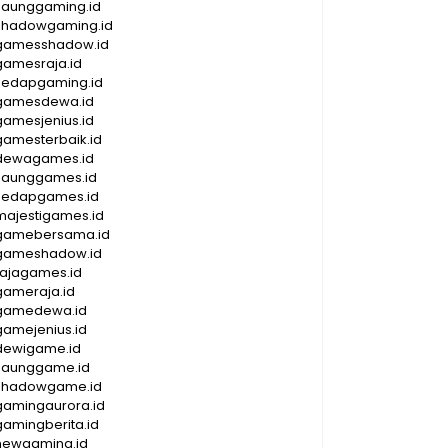
saunggaming.id
shadowgaming.id
gamesshadow.id
gamesraja.id
sedapgaming.id
gamesdewa.id
gamesjenius.id
gamesterbaik.id
dewagames.id
saunggames.id
sedapgames.id
majestigames.id
gamebersama.id
gameshadow.id
rajagames.id
gameraja.id
gamedewa.id
gamejenius.id
dewigame.id
saunggame.id
shadowgame.id
gamingaurora.id
gamingberita.id
newgaming.id