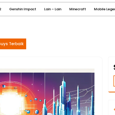
2
Genshin Impact
Lain – Lain
Minecraft
Mobile Lege
Guys Terbaik