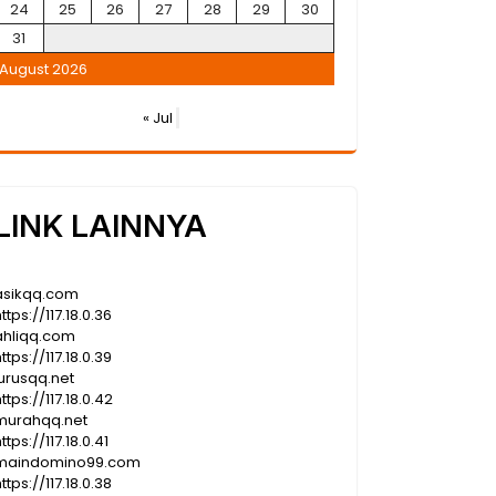
24
25
26
27
28
29
30
31
August 2026
« Jul
LINK LAINNYA
asikqq.com
ttps://117.18.0.36
ahliqq.com
ttps://117.18.0.39
jurusqq.net
ttps://117.18.0.42
murahqq.net
ttps://117.18.0.41
maindomino99.com
ttps://117.18.0.38