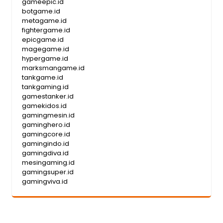
gameepic.id
botgame.id
metagame.id
fightergame.id
epicgame.id
magegame.id
hypergame.id
marksmangame.id
tankgame.id
tankgaming.id
gamestanker.id
gamekidos.id
gamingmesin.id
gaminghero.id
gamingcore.id
gamingindo.id
gamingdiva.id
mesingaming.id
gamingsuper.id
gamingviva.id