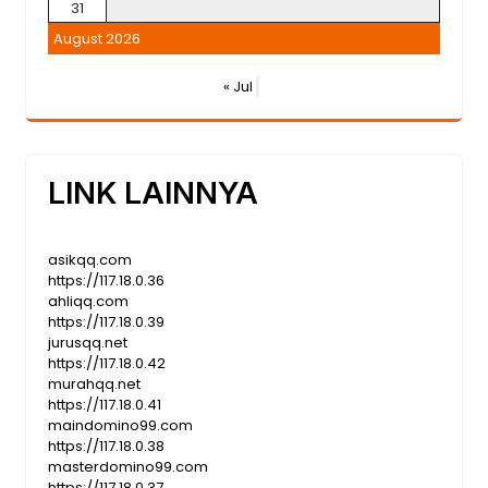
31
August 2026
« Jul
LINK LAINNYA
asikqq.com
https://117.18.0.36
ahliqq.com
https://117.18.0.39
jurusqq.net
https://117.18.0.42
murahqq.net
https://117.18.0.41
maindomino99.com
https://117.18.0.38
masterdomino99.com
https://117.18.0.37