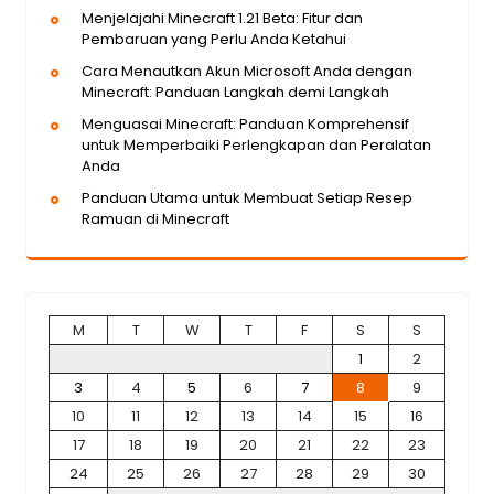
Menjelajahi Minecraft 1.21 Beta: Fitur dan
Pembaruan yang Perlu Anda Ketahui
Cara Menautkan Akun Microsoft Anda dengan
Minecraft: Panduan Langkah demi Langkah
Menguasai Minecraft: Panduan Komprehensif
untuk Memperbaiki Perlengkapan dan Peralatan
Anda
Panduan Utama untuk Membuat Setiap Resep
Ramuan di Minecraft
M
T
W
T
F
S
S
1
2
3
4
5
6
7
8
9
10
11
12
13
14
15
16
17
18
19
20
21
22
23
24
25
26
27
28
29
30