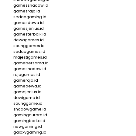
gamesshadow.id
gamesraja.id
sedapgaming.id
gamesdewa.id
gamesjenius.id
gamesterbaik.id
dewagames.id
saunggames.id
sedapgames.id
majestigames.id
gamebersama.id
gameshadow.id
rajagames.id
gameraja.id
gamedewa.id
gamejenius.id
dewigame.id
saunggame.id
shadowgame.id
gamingaurora.id
gamingberita.id
newgaming.id
galaxygaming.id