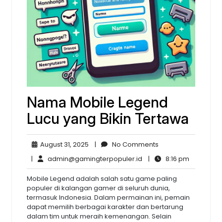
Nama Mobile Legend
Lucu yang Bikin Tertawa
August
No
August 31, 2025
|
No Comments
31,
Comments
admin@gamingterpopule
8:16
|
admin@gamingterpopuler.id
|
8:16 pm
2025
pm
Mobile Legend adalah salah satu game paling
populer di kalangan gamer di seluruh dunia,
termasuk Indonesia. Dalam permainan ini, pemain
dapat memilih berbagai karakter dan bertarung
dalam tim untuk meraih kemenangan. Selain