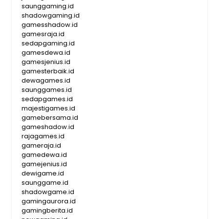
saunggaming.id
shadowgaming.id
gamesshadow.id
gamesraja.id
sedapgaming.id
gamesdewa.id
gamesjenius.id
gamesterbaik.id
dewagames.id
saunggames.id
sedapgames.id
majestigames.id
gamebersama.id
gameshadow.id
rajagames.id
gameraja.id
gamedewa.id
gamejenius.id
dewigame.id
saunggame.id
shadowgame.id
gamingaurora.id
gamingberita.id