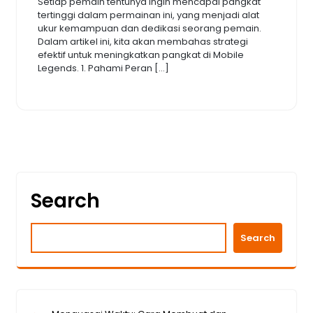
Setiap pemain tentunya ingin mencapai pangkat
tertinggi dalam permainan ini, yang menjadi alat
ukur kemampuan dan dedikasi seorang pemain.
Dalam artikel ini, kita akan membahas strategi
efektif untuk meningkatkan pangkat di Mobile
Legends. 1. Pahami Peran […]
Search
Search