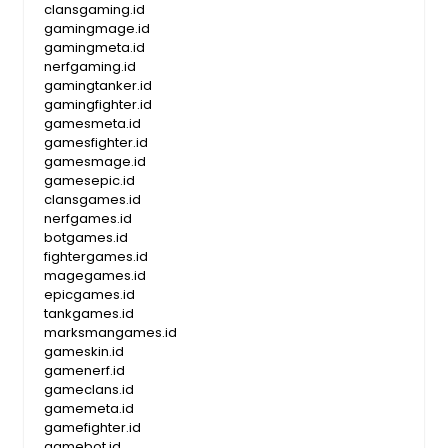
clansgaming.id
gamingmage.id
gamingmeta.id
nerfgaming.id
gamingtanker.id
gamingfighter.id
gamesmeta.id
gamesfighter.id
gamesmage.id
gamesepic.id
clansgames.id
nerfgames.id
botgames.id
fightergames.id
magegames.id
epicgames.id
tankgames.id
marksmangames.id
gameskin.id
gamenerf.id
gameclans.id
gamemeta.id
gamefighter.id
gamebot.id