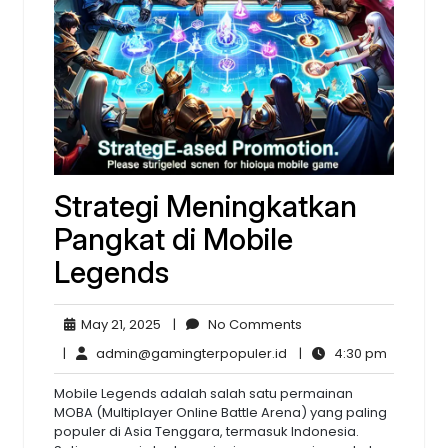
Strategi Meningkatkan
Pangkat di Mobile
Legends
May
No
May 21, 2025
|
No Comments
21,
Comments
admin@gamingterpopule
4:30
|
admin@gamingterpopuler.id
|
4:30 pm
2025
pm
Mobile Legends adalah salah satu permainan
MOBA (Multiplayer Online Battle Arena) yang paling
populer di Asia Tenggara, termasuk Indonesia.