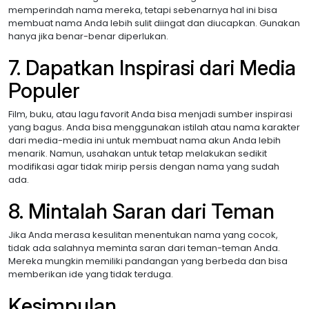
memperindah nama mereka, tetapi sebenarnya hal ini bisa
membuat nama Anda lebih sulit diingat dan diucapkan. Gunakan
hanya jika benar-benar diperlukan.
7. Dapatkan Inspirasi dari Media
Populer
Film, buku, atau lagu favorit Anda bisa menjadi sumber inspirasi
yang bagus. Anda bisa menggunakan istilah atau nama karakter
dari media-media ini untuk membuat nama akun Anda lebih
menarik. Namun, usahakan untuk tetap melakukan sedikit
modifikasi agar tidak mirip persis dengan nama yang sudah
ada.
8. Mintalah Saran dari Teman
Jika Anda merasa kesulitan menentukan nama yang cocok,
tidak ada salahnya meminta saran dari teman-teman Anda.
Mereka mungkin memiliki pandangan yang berbeda dan bisa
memberikan ide yang tidak terduga.
Kesimpulan