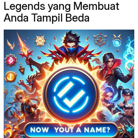
Legends yang Membuat
Anda Tampil Beda