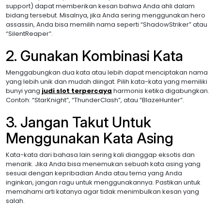
support) dapat memberikan kesan bahwa Anda ahli dalam
bidang tersebut. Misalnya, jika Anda sering menggunakan hero
assassin, Anda bisa memilih nama seperti “ShadowStriker” atau
“SilentReaper”.
2. Gunakan Kombinasi Kata
Menggabungkan dua kata atau lebih dapat menciptakan nama
yang lebih unik dan mudah diingat. Pilih kata-kata yang memiliki
bunyi yang
judi slot terpercaya
harmonis ketika digabungkan.
Contoh: “StarKnight”, “ThunderClash”, atau “BlazeHunter”.
3. Jangan Takut Untuk
Menggunakan Kata Asing
Kata-kata dari bahasa lain sering kali dianggap eksotis dan
menarik. Jika Anda bisa menemukan sebuah kata asing yang
sesuai dengan kepribadian Anda atau tema yang Anda
inginkan, jangan ragu untuk menggunakannya. Pastikan untuk
memahami arti katanya agar tidak menimbulkan kesan yang
salah.