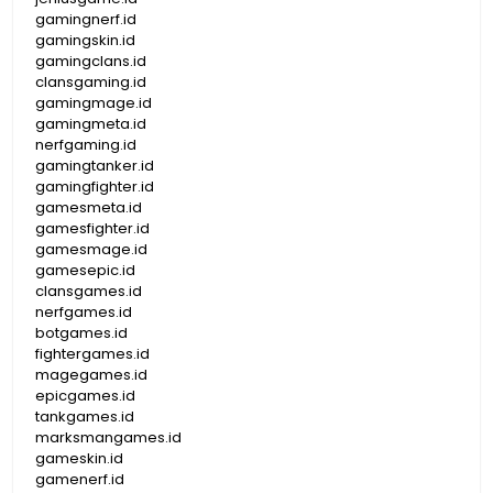
gamingnerf.id
gamingskin.id
gamingclans.id
clansgaming.id
gamingmage.id
gamingmeta.id
nerfgaming.id
gamingtanker.id
gamingfighter.id
gamesmeta.id
gamesfighter.id
gamesmage.id
gamesepic.id
clansgames.id
nerfgames.id
botgames.id
fightergames.id
magegames.id
epicgames.id
tankgames.id
marksmangames.id
gameskin.id
gamenerf.id