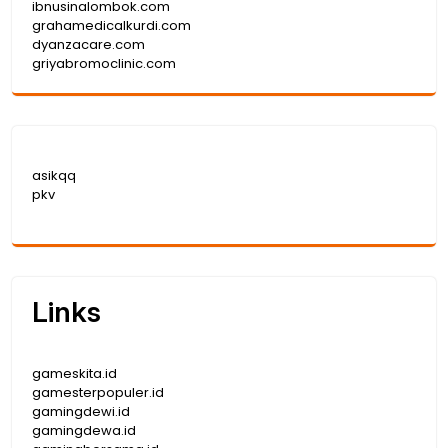
ibnusinalombok.com
grahamedicalkurdi.com
dyanzacare.com
griyabromoclinic.com
asikqq
pkv
Links
gameskita.id
gamesterpopuler.id
gamingdewi.id
gamingdewa.id