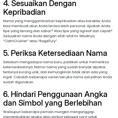
4. Sesuaikan Dengan
Kepribadian
Nama yang menggambarkan kepribadian atau karakter Anda
bisa membuat akun Anda terasa lebih personal. Apakah Anda
tipe yang tenang dan sabar? Atau tipe yang agresif dan cepat?
Sesuaikan nama Anda dengan sifat-sifat ini. Misalnya,
“CalmCrusher” atau “RageFury”.
5. Periksa Ketersediaan Nama
Sebelum mengadopsi nama baru, pastikan untuk memeriksa
ketersediaannya. Nama-nama yang sudah banyak dipakai
tentunya kurang unik, dan kemungkinan tidak akan ada yang
ingat. Cobalah beberapa varian lain jika nama asli pilihan Anda
sudah digunakan.
6. Hindari Penggunaan Angka
dan Simbol yang Berlebihan
Walaupun beberapa pemain mungkin menganggap
menambahkan angka atau simbol sebagai cara untuk