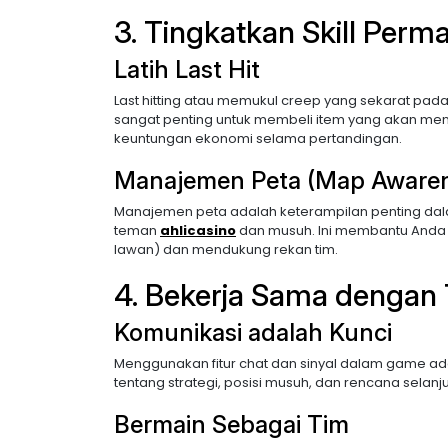
3. Tingkatkan Skill Perm
Latih Last Hit
Last hitting atau memukul creep yang sekarat pada
sangat penting untuk membeli item yang akan men
keuntungan ekonomi selama pertandingan.
Manajemen Peta (Map Aware
Manajemen peta adalah keterampilan penting dala
teman
ahlicasino
dan musuh. Ini membantu Anda
lawan) dan mendukung rekan tim.
4. Bekerja Sama dengan
Komunikasi adalah Kunci
Menggunakan fitur chat dan sinyal dalam game ada
tentang strategi, posisi musuh, dan rencana sel
Bermain Sebagai Tim