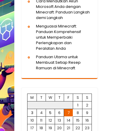
Cara Menautkan Akun
Microsoft Anda dengan
Minecraft: Panduan Langkah
demi Langkah
Menguasai Minecraft:
Panduan Komprehensif
untuk Memperbaiki
Perlengkapan dan
Peralatan Anda
Panduan Utama untuk
Membuat Setiap Resep
Ramuan di Minecraft
M
T
W
T
F
S
S
1
2
3
4
5
6
7
8
9
10
11
12
13
14
15
16
17
18
19
20
21
22
23