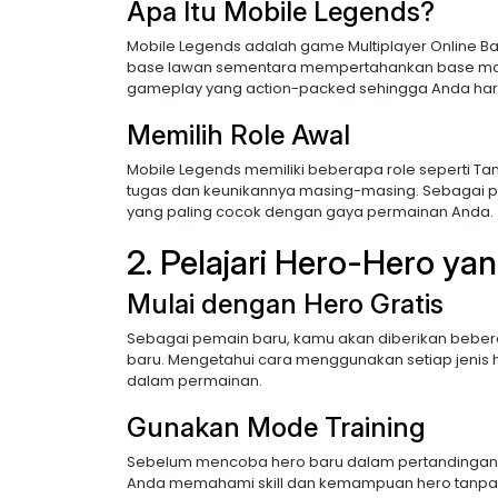
Apa Itu Mobile Legends?
Mobile Legends adalah game Multiplayer Online B
base lawan sementara mempertahankan base mas
gameplay yang action-packed sehingga Anda har
Memilih Role Awal
Mobile Legends memiliki beberapa role seperti Tank
tugas dan keunikannya masing-masing. Sebagai
yang paling cocok dengan gaya permainan Anda.
2. Pelajari Hero-Hero ya
Mulai dengan Hero Gratis
Sebagai pemain baru, kamu akan diberikan beberap
baru. Mengetahui cara menggunakan setiap jeni
dalam permainan.
Gunakan Mode Training
Sebelum mencoba hero baru dalam pertandingan s
Anda memahami skill dan kemampuan hero tanpa 