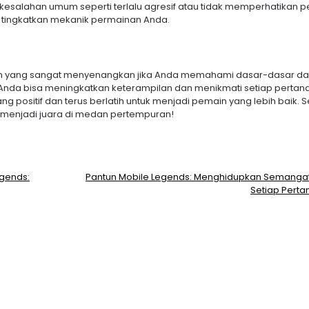
esalahan umum seperti terlalu agresif atau tidak memperhatikan p
n tingkatkan mekanik permainan Anda.
an yang sangat menyenangkan jika Anda memahami dasar-dasar d
s, Anda bisa meningkatkan keterampilan dan menikmati setiap pertan
g positif dan terus berlatih untuk menjadi pemain yang lebih baik. 
 menjadi juara di medan pertempuran!
egends:
Pantun Mobile Legends: Menghidupkan Semanga
Setiap Perta