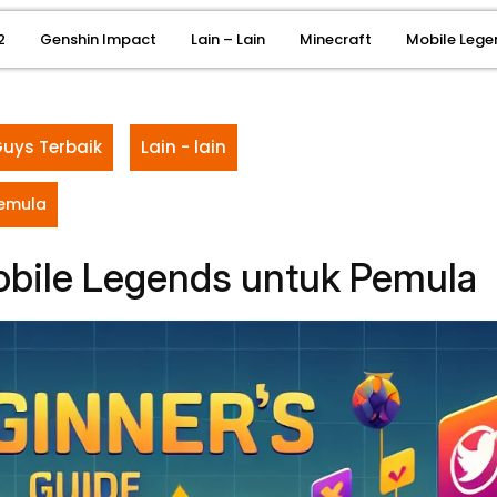
2
Genshin Impact
Lain – Lain
Minecraft
Mobile Lege
Guys Terbaik
Lain - lain
Pemula
obile Legends untuk Pemula