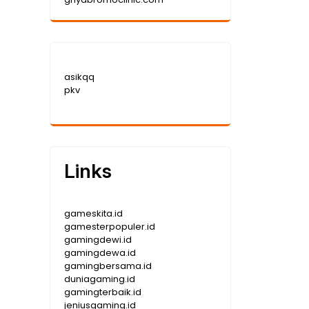
asikqq
pkv
Links
gameskita.id
gamesterpopuler.id
gamingdewi.id
gamingdewa.id
gamingbersama.id
duniagaming.id
gamingterbaik.id
jeniusgaming.id