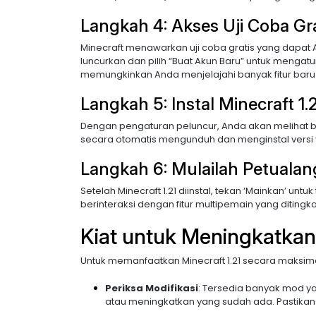
Langkah 4: Akses Uji Coba Gra
Minecraft menawarkan uji coba gratis yang dapat 
luncurkan dan pilih “Buat Akun Baru” untuk mengatur 
memungkinkan Anda menjelajahi banyak fitur baru di
Langkah 5: Instal Minecraft 1.
Dengan pengaturan peluncur, Anda akan melihat berba
secara otomatis mengunduh dan menginstal versi y
Langkah 6: Mulailah Petuala
Setelah Minecraft 1.21 diinstal, tekan ‘Mainkan’ unt
berinteraksi dengan fitur multipemain yang ditingk
Kiat untuk Meningkatka
Untuk memanfaatkan Minecraft 1.21 secara maksimal, 
Periksa Modifikasi
: Tersedia banyak mod 
atau meningkatkan yang sudah ada. Pastikan