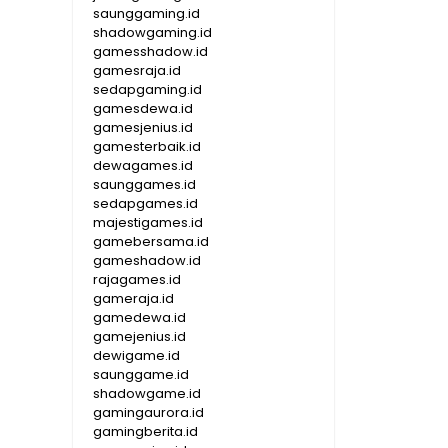
saunggaming.id
shadowgaming.id
gamesshadow.id
gamesraja.id
sedapgaming.id
gamesdewa.id
gamesjenius.id
gamesterbaik.id
dewagames.id
saunggames.id
sedapgames.id
majestigames.id
gamebersama.id
gameshadow.id
rajagames.id
gameraja.id
gamedewa.id
gamejenius.id
dewigame.id
saunggame.id
shadowgame.id
gamingaurora.id
gamingberita.id