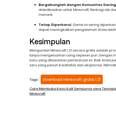
Bergabunglah dengan Komunitas Daring
didedikasikan untuk Minecraft. Berbagi ide
menarik.
Tetap Diperbarui
: Game ini sering diperb
dapat meningkatkan pengalaman Anda lebih 
Kesimpulan
Mengunduh Minecraft 1.21 secara gratis adalah pr
tanpa mengeluarkan uang sepeser pun. Dengan m
baru yang ditawarkan pembaruan ini. Baik Anda pe
seru yang penuh kreativitas dan eksplorasi. Nikmat
download minecraft gratis 1.21
Tags:
Post
Cara Membuka Kunci Kulit Sempurna yang Terinspir
Minecraft
navigation