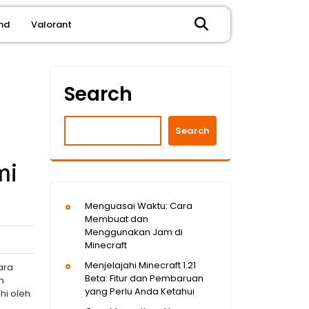
nd
Valorant
Search
Search
mi
Menguasai Waktu: Cara
Membuat dan
Menggunakan Jam di
Minecraft
Menjelajahi Minecraft 1.21
ara
Beta: Fitur dan Pembaruan
n
yang Perlu Anda Ketahui
hi oleh