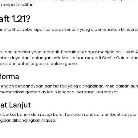
tanpa kesulitan.
ft 1.21?
ita lihat beberapa fitur baru menarik yang diperkenalkan Minecraft 
u dan monster yang menarik. Pemain kini dapat menjelajahi Hutan A
er daya dan tantangan unik. Massa baru seperti Gentle Golem da
aksi dan petualangan ke dalam game.
rforma
engan pencahayaan dan tekstur yang ditingkatkan, menjadikan duni
memastikan gameplay lebih lancar di berbagai perangkat.
at Lanjut
rik berkat bahan dan resep baru. Temukan rahasia membuat senjata
ggulan dibandingkan massa.