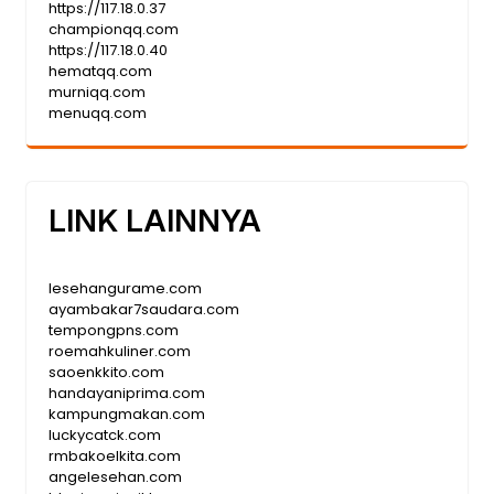
https://117.18.0.37
championqq.com
https://117.18.0.40
hematqq.com
murniqq.com
menuqq.com
LINK LAINNYA
lesehangurame.com
ayambakar7saudara.com
tempongpns.com
roemahkuliner.com
saoenkkito.com
handayaniprima.com
kampungmakan.com
luckycatck.com
rmbakoelkita.com
angelesehan.com