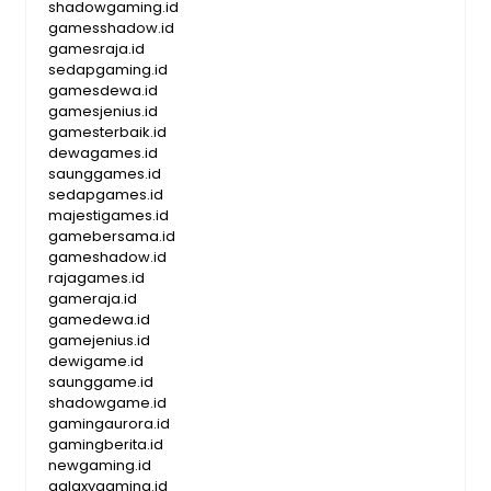
shadowgaming.id
gamesshadow.id
gamesraja.id
sedapgaming.id
gamesdewa.id
gamesjenius.id
gamesterbaik.id
dewagames.id
saunggames.id
sedapgames.id
majestigames.id
gamebersama.id
gameshadow.id
rajagames.id
gameraja.id
gamedewa.id
gamejenius.id
dewigame.id
saunggame.id
shadowgame.id
gamingaurora.id
gamingberita.id
newgaming.id
galaxygaming.id