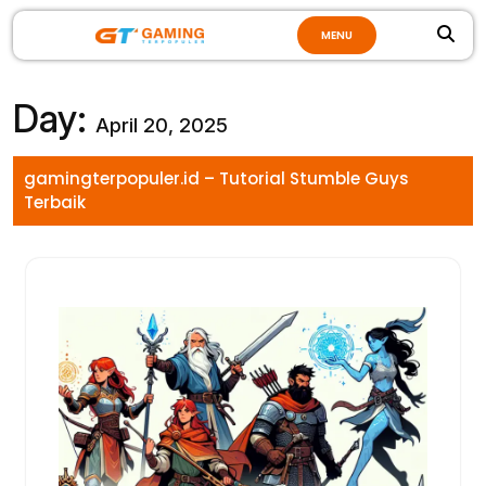
Skip
MENU
to
content
Day:
April 20, 2025
gamingterpopuler.id – Tutorial Stumble Guys
Terbaik