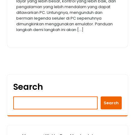
layar yang lebih besar, kontrol yang lebih baik, dan
pengalaman yang lebih mendalam yang dapat
ditawarkan PC. Untungnya, mengunduh dan
bermain legenda seluler di PC sepenuhnya
dimungkinkan menggunakan emulator. Panduan
langkah demi langkah ini akan […]
Search
Search