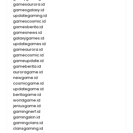
gamesaurora.id
gamesgalaxy.id
updategaming.id
gamescosmic.id
gamesberita.id
gamesnews.id
galaxygames.id
updategames.id
gameaurora.id
gamecosmic.id
gameupdate.id
gameberita.id
auroragame.id
newgame.id
cosmicgame.id
updategame.id
beritagame.id
worldgame.id
jeniusgame.id
gamingnerf.id
gamingskin.id
gamingclans.id
clansgaming.id