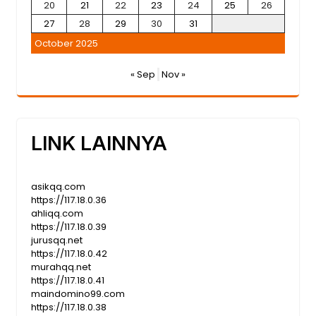
20
21
22
23
24
25
26
27
28
29
30
31
October 2025
« Sep
Nov »
LINK LAINNYA
asikqq.com
https://117.18.0.36
ahliqq.com
https://117.18.0.39
jurusqq.net
https://117.18.0.42
murahqq.net
https://117.18.0.41
maindomino99.com
https://117.18.0.38