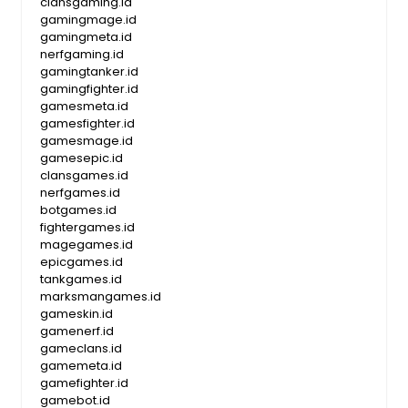
clansgaming.id
gamingmage.id
gamingmeta.id
nerfgaming.id
gamingtanker.id
gamingfighter.id
gamesmeta.id
gamesfighter.id
gamesmage.id
gamesepic.id
clansgames.id
nerfgames.id
botgames.id
fightergames.id
magegames.id
epicgames.id
tankgames.id
marksmangames.id
gameskin.id
gamenerf.id
gameclans.id
gamemeta.id
gamefighter.id
gamebot.id