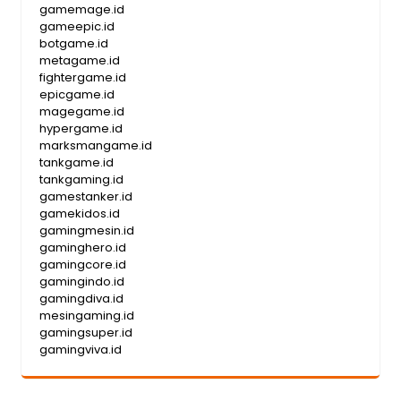
gamemage.id
gameepic.id
botgame.id
metagame.id
fightergame.id
epicgame.id
magegame.id
hypergame.id
marksmangame.id
tankgame.id
tankgaming.id
gamestanker.id
gamekidos.id
gamingmesin.id
gaminghero.id
gamingcore.id
gamingindo.id
gamingdiva.id
mesingaming.id
gamingsuper.id
gamingviva.id