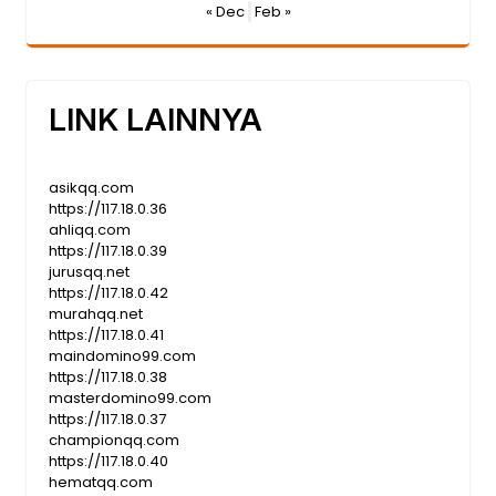
« Dec
Feb »
LINK LAINNYA
asikqq.com
https://117.18.0.36
ahliqq.com
https://117.18.0.39
jurusqq.net
https://117.18.0.42
murahqq.net
https://117.18.0.41
maindomino99.com
https://117.18.0.38
masterdomino99.com
https://117.18.0.37
championqq.com
https://117.18.0.40
hematqq.com