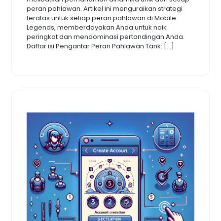
peran pahlawan. Artikel ini menguraikan strategi
teratas untuk setiap peran pahlawan di Mobile
Legends, memberdayakan Anda untuk naik
peringkat dan mendominasi pertandingan Anda.
Daftar isi Pengantar Peran Pahlawan Tank: […]