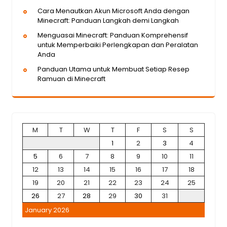
Cara Menautkan Akun Microsoft Anda dengan
Minecraft: Panduan Langkah demi Langkah
Menguasai Minecraft: Panduan Komprehensif
untuk Memperbaiki Perlengkapan dan Peralatan
Anda
Panduan Utama untuk Membuat Setiap Resep
Ramuan di Minecraft
M
T
W
T
F
S
S
1
2
3
4
5
6
7
8
9
10
11
12
13
14
15
16
17
18
19
20
21
22
23
24
25
26
27
28
29
30
31
January 2026