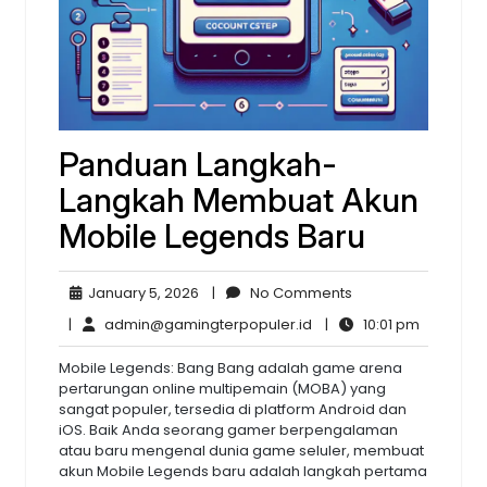
Panduan Langkah-
Langkah Membuat Akun
Mobile Legends Baru
January
No
January 5, 2026
|
No Comments
5,
Comments
admin@gamingterpopule
10:01
|
admin@gamingterpopuler.id
|
10:01 pm
2026
pm
Mobile Legends: Bang Bang adalah game arena
pertarungan online multipemain (MOBA) yang
sangat populer, tersedia di platform Android dan
iOS. Baik Anda seorang gamer berpengalaman
atau baru mengenal dunia game seluler, membuat
akun Mobile Legends baru adalah langkah pertama