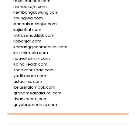
rmjasabundo.com
mimoosajkt.com
kembangkawung.com
chungiwa.com
ikanbakarcianjur.com
kpjisehat.com
mitrasehatklinik.com
kpbanjar.com
kemanggisanmedical.com
kliniknirmala.com
nouvelleklinik.com
KainaHealth.com
shabirahusada.com
yadikacare.com
astaclinic.com
ibnusinalombok.com
grahamedicalkurdi.com
dyanzacare.com
griyabromoclinic.com