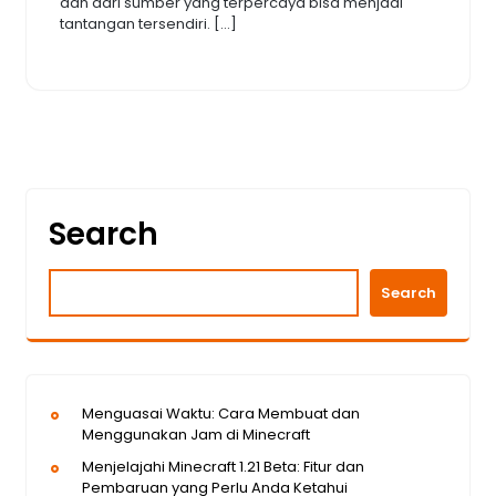
dan dari sumber yang terpercaya bisa menjadi
tantangan tersendiri. […]
Search
Search
Menguasai Waktu: Cara Membuat dan
Menggunakan Jam di Minecraft
Menjelajahi Minecraft 1.21 Beta: Fitur dan
Pembaruan yang Perlu Anda Ketahui