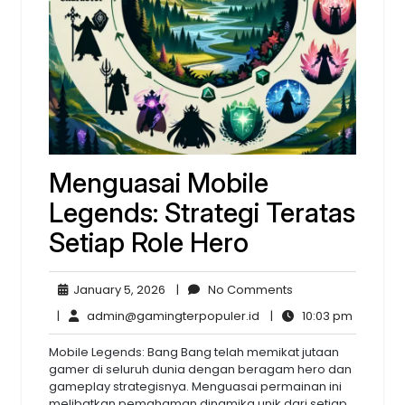
Menguasai Mobile
Legends: Strategi Teratas
Setiap Role Hero
January
No
January 5, 2026
|
No Comments
5,
Comments
admin@gamingterpopule
10:03
|
admin@gamingterpopuler.id
|
10:03 pm
2026
pm
Mobile Legends: Bang Bang telah memikat jutaan
gamer di seluruh dunia dengan beragam hero dan
gameplay strategisnya. Menguasai permainan ini
melibatkan pemahaman dinamika unik dari setiap