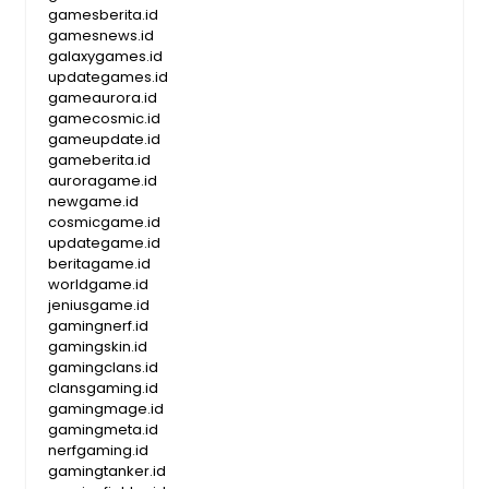
gamesberita.id
gamesnews.id
galaxygames.id
updategames.id
gameaurora.id
gamecosmic.id
gameupdate.id
gameberita.id
auroragame.id
newgame.id
cosmicgame.id
updategame.id
beritagame.id
worldgame.id
jeniusgame.id
gamingnerf.id
gamingskin.id
gamingclans.id
clansgaming.id
gamingmage.id
gamingmeta.id
nerfgaming.id
gamingtanker.id