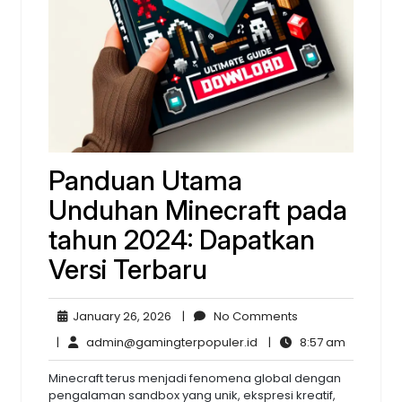
Panduan Utama
Unduhan Minecraft pada
tahun 2024: Dapatkan
Versi Terbaru
January
No
January 26, 2026
|
No Comments
26,
Comments
admin@gamingterpopule
8:57
|
admin@gamingterpopuler.id
|
8:57 am
2026
am
Minecraft terus menjadi fenomena global dengan
pengalaman sandbox yang unik, ekspresi kreatif,