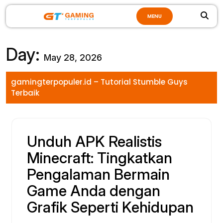
Skip
MENU
to
content
Day:
May 28, 2026
gamingterpopuler.id – Tutorial Stumble Guys
Terbaik
Unduh APK Realistis
Minecraft: Tingkatkan
Pengalaman Bermain
Game Anda dengan
Grafik Seperti Kehidupan