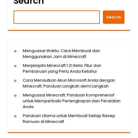
Search
Search
Menguasai Waktu: Cara Membuat dan
Menggunakan Jam di Minecraft
Menjelajahi Minecraft 1.21 Beta: Fitur dan
Pembaruan yang Perlu Anda Ketahui
Cara Menautkan Akun Microsoft Anda dengan
Minecraft: Panduan Langkah demi Langkah
Menguasai Minecraft: Panduan Komprehensif
untuk Memperbaiki Perlengkapan dan Peralatan
Anda
Panduan Utama untuk Membuat Setiap Resep
Ramuan di Minecraft