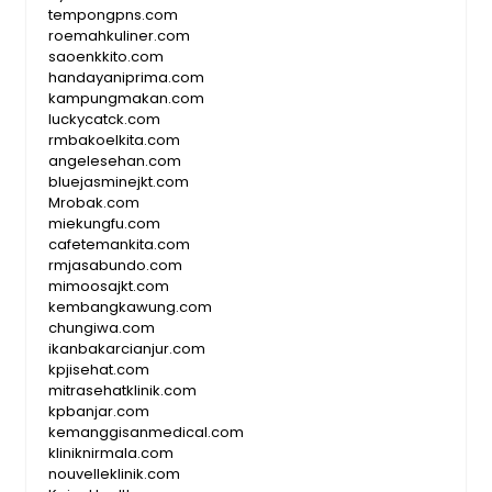
tempongpns.com
roemahkuliner.com
saoenkkito.com
handayaniprima.com
kampungmakan.com
luckycatck.com
rmbakoelkita.com
angelesehan.com
bluejasminejkt.com
Mrobak.com
miekungfu.com
cafetemankita.com
rmjasabundo.com
mimoosajkt.com
kembangkawung.com
chungiwa.com
ikanbakarcianjur.com
kpjisehat.com
mitrasehatklinik.com
kpbanjar.com
kemanggisanmedical.com
kliniknirmala.com
nouvelleklinik.com