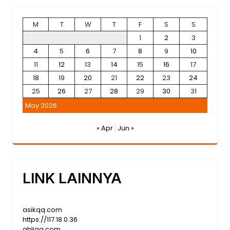
M
T
W
T
F
S
S
1
2
3
4
5
6
7
8
9
10
11
12
13
14
15
16
17
18
19
20
21
22
23
24
25
26
27
28
29
30
31
May 2026
« Apr
Jun »
LINK LAINNYA
asikqq.com
https://117.18.0.36
ahliqq.com