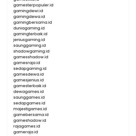
gamesterpopuler.id
gamingdewi.id
gamingdewa.id
gamingbersama.id
duniagaming.id
gamingterbaik.id
jeniusgaming.id
saunggaming.id
shadowgaming.id
gamesshadow.id
gamesraja.id
sedapgaming.id
gamesdewa.id
gamesjenius.id
gamesterbaik.id
dewagames.id
saunggames.id
sedapgames.id
majestigames.id
gamebersama.id
gameshadow.id
rajagames.id
gameraja.id