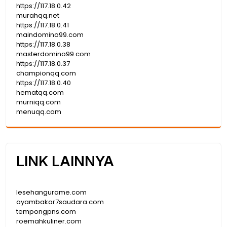
https://117.18.0.42
murahqq.net
https://117.18.0.41
maindomino99.com
https://117.18.0.38
masterdomino99.com
https://117.18.0.37
championqq.com
https://117.18.0.40
hematqq.com
murniqq.com
menuqq.com
LINK LAINNYA
lesehangurame.com
ayambakar7saudara.com
tempongpns.com
roemahkuliner.com