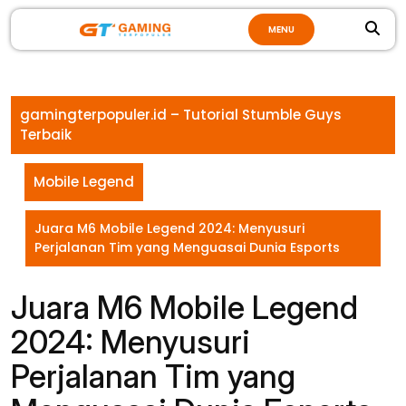
Skip
MENU
to
content
gamingterpopuler.id – Tutorial Stumble Guys
Terbaik
Mobile Legend
Juara M6 Mobile Legend 2024: Menyusuri
Perjalanan Tim yang Menguasai Dunia Esports
Juara M6 Mobile Legend
2024: Menyusuri
Perjalanan Tim yang