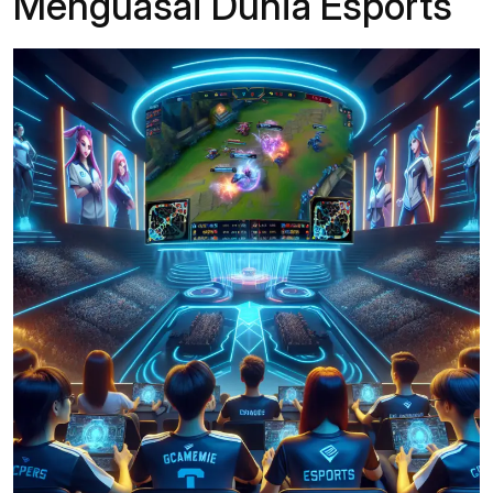
Menguasai Dunia Esports