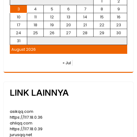
1
2
3
4
5
6
7
8
9
10
11
12
13
14
15
16
17
18
19
20
21
22
23
24
25
26
27
28
29
30
31
August 2026
« Jul
LINK LAINNYA
asikqq.com
https://117.18.0.36
ahliqq.com
https://117.18.0.39
jurusqq.net