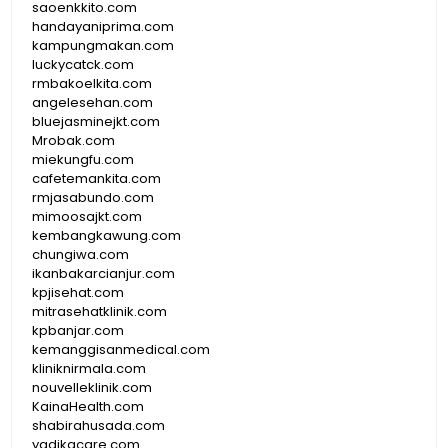
saoenkkito.com
handayaniprima.com
kampungmakan.com
luckycatck.com
rmbakoelkita.com
angelesehan.com
bluejasminejkt.com
Mrobak.com
miekungfu.com
cafetemankita.com
rmjasabundo.com
mimoosajkt.com
kembangkawung.com
chungiwa.com
ikanbakarcianjur.com
kpjisehat.com
mitrasehatklinik.com
kpbanjar.com
kemanggisanmedical.com
kliniknirmala.com
nouvelleklinik.com
KainaHealth.com
shabirahusada.com
yadikacare.com