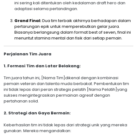
ini sering kali ditentukan oleh kedalaman draft hero dan
adaptasi selama pertandingan.
Grand Final:
Dua tim terbaik akhirnya berhadapan dalam
pertarungan epik untuk memperebutkan gelar juara.
Biasanya berlangsung dalam format best of seven, final ini
menuntut stamina mental dan fisik dari setiap pemain.
Perjalanan Tim Juara
1. Formasi Tim dan Latar Belakang:
Tim juara tahun ini, [Nama Tim]dikenal dengan kombinasi
pemain veteran dan talenta muda berbakat. Pembentukan tim
ini tidak lepas dari peran strategis pelatih [Nama Pelatih]yang
sukses mengintegrasikan permainan agresif dengan
pertahanan solid.
2. Strategi dan Gaya Bermain:
Keberhasilan tim ini tidak lepas dari strategi unik yang mereka
gunakan. Mereka mengandalkan: