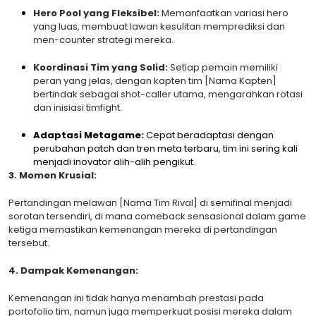
Hero Pool yang Fleksibel:
Memanfaatkan variasi hero
yang luas, membuat lawan kesulitan memprediksi dan
men-counter strategi mereka.
Koordinasi Tim yang Solid:
Setiap pemain memiliki
peran yang jelas, dengan kapten tim [Nama Kapten]
bertindak sebagai shot-caller utama, mengarahkan rotasi
dan inisiasi timfight.
Adaptasi Metagame:
Cepat beradaptasi dengan
perubahan patch dan tren meta terbaru, tim ini sering kali
menjadi inovator alih-alih pengikut.
3. Momen Krusial:
Pertandingan melawan [Nama Tim Rival] di semifinal menjadi
sorotan tersendiri, di mana comeback sensasional dalam game
ketiga memastikan kemenangan mereka di pertandingan
tersebut.
4. Dampak Kemenangan:
Kemenangan ini tidak hanya menambah prestasi pada
portofolio tim, namun juga memperkuat posisi mereka dalam