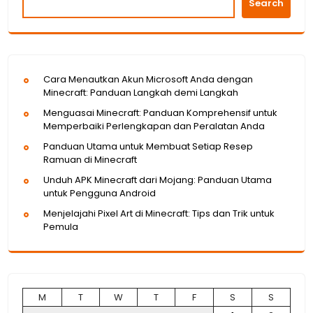
Search
Cara Menautkan Akun Microsoft Anda dengan
Minecraft: Panduan Langkah demi Langkah
Menguasai Minecraft: Panduan Komprehensif untuk
Memperbaiki Perlengkapan dan Peralatan Anda
Panduan Utama untuk Membuat Setiap Resep
Ramuan di Minecraft
Unduh APK Minecraft dari Mojang: Panduan Utama
untuk Pengguna Android
Menjelajahi Pixel Art di Minecraft: Tips dan Trik untuk
Pemula
M
T
W
T
F
S
S