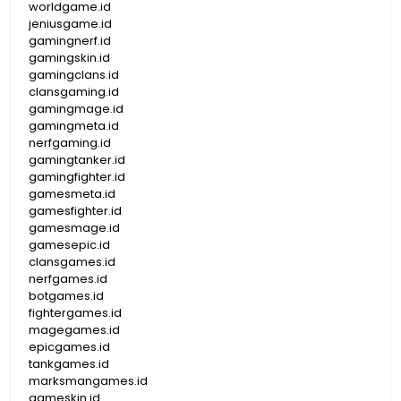
worldgame.id
jeniusgame.id
gamingnerf.id
gamingskin.id
gamingclans.id
clansgaming.id
gamingmage.id
gamingmeta.id
nerfgaming.id
gamingtanker.id
gamingfighter.id
gamesmeta.id
gamesfighter.id
gamesmage.id
gamesepic.id
clansgames.id
nerfgames.id
botgames.id
fightergames.id
magegames.id
epicgames.id
tankgames.id
marksmangames.id
gameskin.id