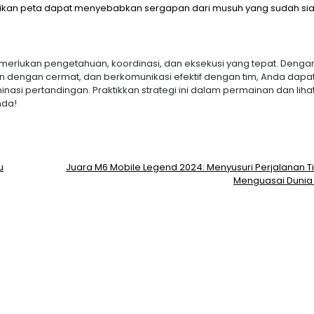
an peta dapat menyebabkan sergapan dari musuh yang sudah sia
memerlukan pengetahuan, koordinasi, dan eksekusi yang tepat. Denga
 dengan cermat, dan berkomunikasi efektif dengan tim, Anda dapa
 pertandingan. Praktikkan strategi ini dalam permainan dan liha
nda!
u
Juara M6 Mobile Legend 2024: Menyusuri Perjalanan 
Menguasai Dunia 