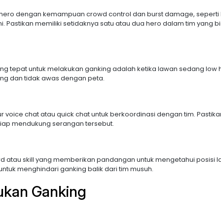
hero dengan kemampuan crowd control dan burst damage, seperti N
ini. Pastikan memiliki setidaknya satu atau dua hero dalam tim yang b
g tepat untuk melakukan ganking adalah ketika lawan sedang low h
ming dan tidak awas dengan peta.
r voice chat atau quick chat untuk berkoordinasi dengan tim. Pastika
siap mendukung serangan tersebut.
d atau skill yang memberikan pandangan untuk mengetahui posisi l
ntuk menghindari ganking balik dari tim musuh.
ukan Ganking