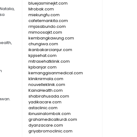
bluejasminejkt.com
atalia,
Mrobak.com
isa
miekungfu.com
cafetemankita.com
rmjasabundo.com
mimoosajkt.com
kembangkawung.com
ealth,
chungiwa.com
ikanbakarcianjur.com
kpjisehat.com
mitrasehatklinik.com
kpbanjar.com
n
kemanggisanmedical.com
kliniknirmala.com
nouvelleklinik.com
KainaHealth.com
shabirahusada.com
awan.
yadikacare.com
astaclinic.com
ibnusinalombok.com
grahamedicalkurdi.com
dyanzacare.com
griyabromoclinic.com