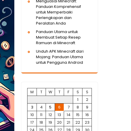
Menguasai Minecraft:
Panduan Komprehensif
untuk Memperbaiki
Perlengkapan dan
Peralatan Anda
Panduan Utama untuk
Membuat Setiap Resep
Ramuan di Minecraft
Unduh APK Minecraft dari
Mojang: Panduan Utama
untuk Pengguna Android
M
T
W
T
F
S
S
1
2
3
4
5
6
7
8
9
10
11
12
13
14
15
16
17
18
19
20
21
22
23
24
25
26
27
28
29
30