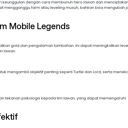
an keunggulan dengan cara membunuh hero lawan dan menciptaka
 dapat mengganggu farm atau leveling musuh, bahkan bisa mengubah j
am Mobile Legends
kan gold dan pengalaman tambahan. Ini dapat meningkatkan leve
an lawan.
k mengambil objektif penting seperti Turtle dan Lord, serta menek
 tekanan psikologis kepada tim lawan, yang dapat memengaruhi
ektif