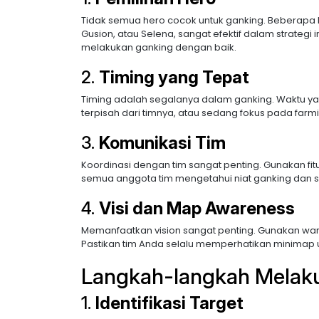
Tidak semua hero cocok untuk ganking. Beberapa 
Gusion, atau Selena, sangat efektif dalam strategi 
melakukan ganking dengan baik.
2.
Timing yang Tepat
Timing adalah segalanya dalam ganking. Waktu yan
terpisah dari timnya, atau sedang fokus pada far
3.
Komunikasi Tim
Koordinasi dengan tim sangat penting. Gunakan fitu
semua anggota tim mengetahui niat ganking dan 
4.
Visi dan Map Awareness
Memanfaatkan vision sangat penting. Gunakan war
Pastikan tim Anda selalu memperhatikan minimap u
Langkah-langkah Melak
1.
Identifikasi Target