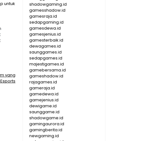
p untuk
shadowgaming.id
gamesshadow.id
gamesraja.id
sedapgaming.id
gamesdewa.id
n
gamesjenius.id
t
gamesterbaik.id
t
dewagames.id
saunggames.id
sedapgames.id
majestigames.id
gamebersama.id
Tim yang
gameshadow.id
Esports
rajagames.id
gameraja.id
gamedewa.id
gamejenius.id
dewigame.id
saunggame.id
shadowgame.id
gamingaurora.id
gamingberita.id
newgaming.id