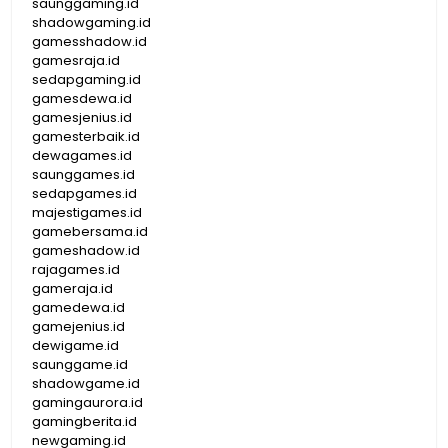
saunggaming.id
shadowgaming.id
gamesshadow.id
gamesraja.id
sedapgaming.id
gamesdewa.id
gamesjenius.id
gamesterbaik.id
dewagames.id
saunggames.id
sedapgames.id
majestigames.id
gamebersama.id
gameshadow.id
rajagames.id
gameraja.id
gamedewa.id
gamejenius.id
dewigame.id
saunggame.id
shadowgame.id
gamingaurora.id
gamingberita.id
newgaming.id