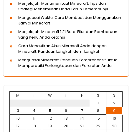
Menjelajahi Monumen Laut Minecraft: Tips dan
Strategi Menemukan Harta Karun Tersembunyi
Menguasai Waktu: Cara Membuat dan Menggunakan
Jam di Minecraft
Menjelajahi Minecraft 1.21 Beta: Fitur dan Pembaruan
yang Perlu Anda Ketahui
Cara Menautkan Akun Microsoft Anda dengan
Minecraft: Panduan Langkah demi Langkah
Menguasai Minecraft: Panduan Komprehensif untuk
Memperbaiki Perlengkapan dan Peralatan Anda
M
T
W
T
F
S
S
1
2
3
4
5
6
7
8
9
10
11
12
13
14
15
16
17
18
19
20
21
22
23