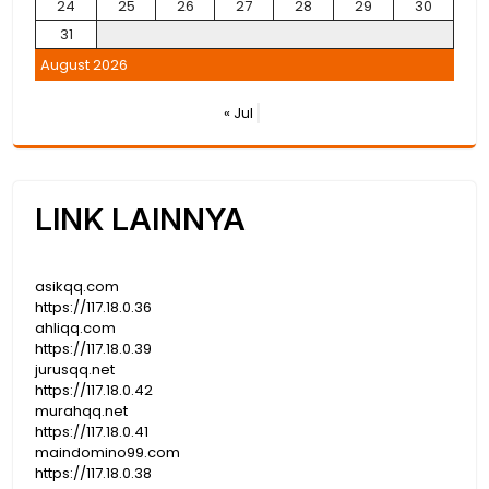
24
25
26
27
28
29
30
31
August 2026
« Jul
LINK LAINNYA
asikqq.com
https://117.18.0.36
ahliqq.com
https://117.18.0.39
jurusqq.net
https://117.18.0.42
murahqq.net
https://117.18.0.41
maindomino99.com
https://117.18.0.38