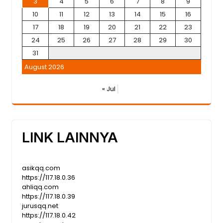
3
4
5
6
7
8
9
10
11
12
13
14
15
16
17
18
19
20
21
22
23
24
25
26
27
28
29
30
31
August 2026
« Jul
LINK LAINNYA
asikqq.com
https://117.18.0.36
ahliqq.com
https://117.18.0.39
jurusqq.net
https://117.18.0.42