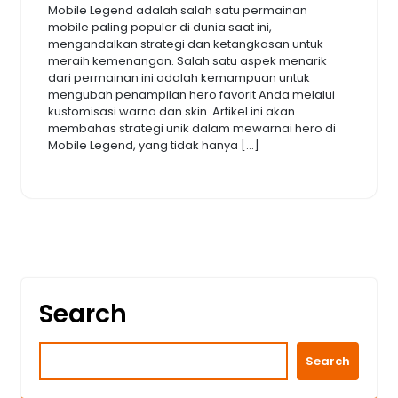
Mobile Legend adalah salah satu permainan
mobile paling populer di dunia saat ini,
mengandalkan strategi dan ketangkasan untuk
meraih kemenangan. Salah satu aspek menarik
dari permainan ini adalah kemampuan untuk
mengubah penampilan hero favorit Anda melalui
kustomisasi warna dan skin. Artikel ini akan
membahas strategi unik dalam mewarnai hero di
Mobile Legend, yang tidak hanya […]
Search
Search