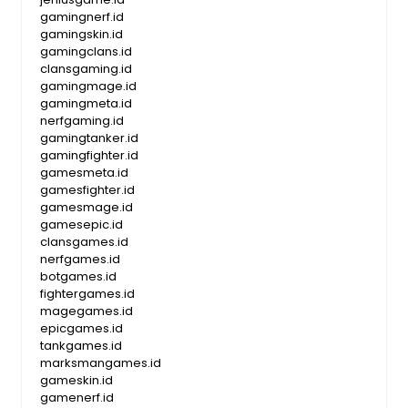
gamingnerf.id
gamingskin.id
gamingclans.id
clansgaming.id
gamingmage.id
gamingmeta.id
nerfgaming.id
gamingtanker.id
gamingfighter.id
gamesmeta.id
gamesfighter.id
gamesmage.id
gamesepic.id
clansgames.id
nerfgames.id
botgames.id
fightergames.id
magegames.id
epicgames.id
tankgames.id
marksmangames.id
gameskin.id
gamenerf.id