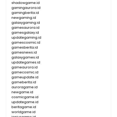
shadowgame.id
gamingaurora.id
gamingberita.id
newgaming.id
galaxygaming.id
gamesaurora.id
gamesgalaxy.id
updategaming.id
gamescosmic.id
gamesberita.id
gamesnews.id
galaxygames.id
updategames.id
gameaurora.id
gamecosmic.id
gameupdate.id
gameberita.id
auroragame.id
newgame.id
cosmicgame.id
updategame.id
beritagame.id
worldgame.id
jeniusgame.id