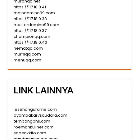
murahqq.net
https://117.18.0.41
maindomino99.com
https://117.18.0.38
masterdomino99.com
https://117.18.0.37
championqq.com
https://117.18.0.40
hematqq.com
murniqq.com
menuqq.com
LINK LAINNYA
lesehangurame.com
ayambakar7saudara.com
tempongpns.com
roemahkuliner.com
saoenkkito.com
handayaniprima.com