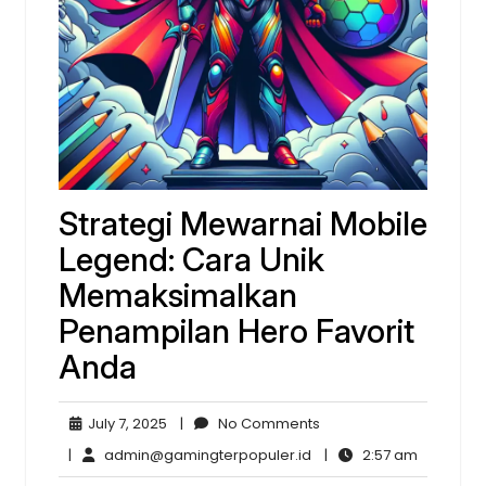
Strategi Mewarnai Mobile
Legend: Cara Unik
Memaksimalkan
Penampilan Hero Favorit
Anda
July
No
July 7, 2025
|
No Comments
7,
Comments
admin@gamingterpopule
2:57
|
admin@gamingterpopuler.id
|
2:57 am
2025
am