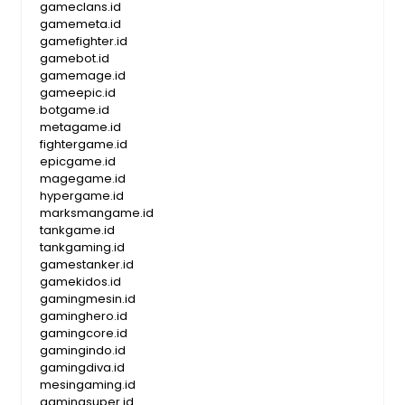
gameclans.id
gamemeta.id
gamefighter.id
gamebot.id
gamemage.id
gameepic.id
botgame.id
metagame.id
fightergame.id
epicgame.id
magegame.id
hypergame.id
marksmangame.id
tankgame.id
tankgaming.id
gamestanker.id
gamekidos.id
gamingmesin.id
gaminghero.id
gamingcore.id
gamingindo.id
gamingdiva.id
mesingaming.id
gamingsuper.id