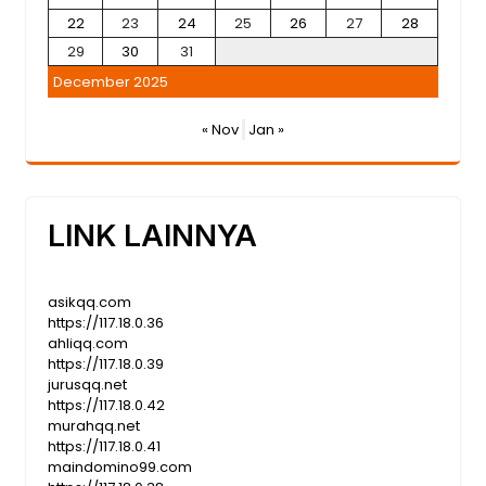
22
23
24
25
26
27
28
29
30
31
December 2025
« Nov
Jan »
LINK LAINNYA
asikqq.com
https://117.18.0.36
ahliqq.com
https://117.18.0.39
jurusqq.net
https://117.18.0.42
murahqq.net
https://117.18.0.41
maindomino99.com