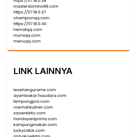
https://117.18.0.38
masterdomino99.com
https://117.18.0.37
championqq.com
https://117.18.0.40
hematqq.com
murniqq.com
menuqq.com
LINK LAINNYA
lesehangurame.com
ayambakar7saudara.com
tempongpns.com
roemahkuliner.com
saoenkkito.com
handayaniprima.com
kampungmakan.com
luckycatck.com
rmbakoelkita.com